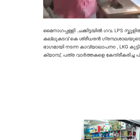
മൈനാഗപ്പള്ളി .ചക്കിട്ടയിൽ ഗവ. LPS സ്ക
കല്ലുകടവ് കെ ശ്രീധരൻ ഗ്രന്ഥശാലയുടെ 
ഭാഗമായി നടന്ന കാവ്യാലാപനo , LKG കുട്
ക്യാമ്പ്, പത്ര വാർത്തകളെ കേന്ദ്രീകരിച്ച 