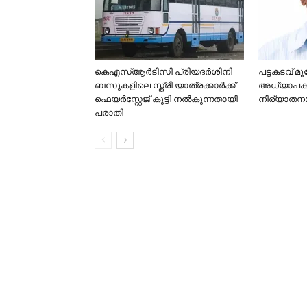
കെഎസ്ആർടിസി പ്രിയദർശിനി
പട്ടകടവ് മൂത
ബസുകളിലെ സ്ത്രീ യാത്രക്കാർക്ക്
അധ്യാപകൻ
ഫെയർസ്റ്റേജ് കൂട്ടി നൽകുന്നതായി
നിര്യാതന
പരാതി