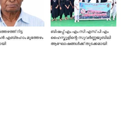
്തേഴത്ത് റിട്ട
ബിഷപ്പ് എം എം സി എസ് പി എം
 എബ്രഹാം മൂത്തേഴം
ഹൈസ്കൂളിന്റെ സുവർണ്ണജൂബിലി
ായി
ആഘോഷങ്ങൾക്ക് തുടക്കമായി