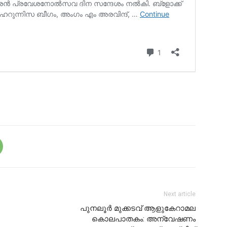
Next article
പുനലൂര്‍ മുക്കടവ് ആളുകേറാമല
കൊലപാതകം: അന്വേഷണം