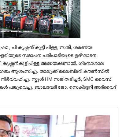
, പി കൃഷ്ണൻ് കുട്ടി പിള്ള, സതി, ശരണ്യ
്കളരിയുടെ സമാപന പരിപാടിയുടെ ഉദ്ഘാടന
കൃഷ്ണൻകുട്ടിപിള്ള അദ്ധ്യക്ഷനായി. ഗ്രന്ഥശാല
വാഗതം ആശംസിച്ചു. താലൂക്ക് ലൈബ്രറി കൗൺസിൽ
വ്വഹിച്ചു. സ്കൂൾ HM സജിത ടീച്ചർ, SMC വൈസ്
പങ്കുവെച്ചു. ബാലവേദി ജോ. സെക്രട്ടറി അദ്വൈദ്