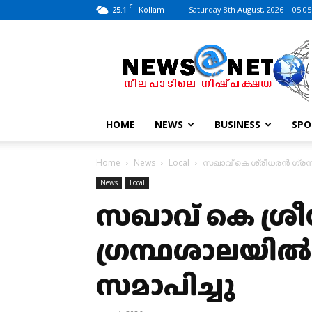
C
25.1
Saturday 8th August, 2026 | 05:0
Kollam
News@Net
|
www.newsatnet.com
HOME
NEWS
BUSINESS
SPO
Home
News
Local
സഖാവ് കെ ശ്രീധരൻ ഗ്രന
News
Local
സഖാവ് കെ ശ്ര
ഗ്രന്ഥശാലയിൽ
സമാപിച്ചു