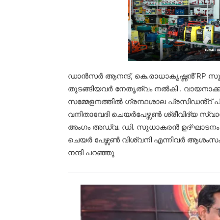
ഡാൻസർ ആനന്ദ്, കെ.രാധാകൃഷ്ണൻ് RP സുഷമ 
തുടങ്ങിയവർ നേതൃത്വം നൽകി . വായനാക
സമ്മേളനത്തിൽ ഗ്രന്ഥശാല പ്രസിഡൻ്റ് പി 
വനിതാവേദി ചെയർപേഴ്സൺ ശ്രീവിദ്യ സ്
അംഗം അഡ്വ. ഡി. സുധാകരൻ ഉദ്ഘാടനം നിർ
ചെയർ പേഴ്സൺ വിശ്വനി എന്നിവർ ആശംസകൾ 
നന്ദി പറഞ്ഞു