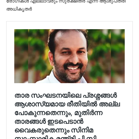
രോഗികൾ എല്ലാവരും സുരക്ഷിതർ എന്ന് ആശുപത്രി
അധികൃതർ