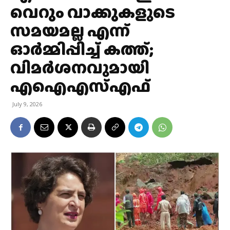
വെറും വാക്കുകളുടെ
സമയമല്ല എന്ന്
ഓർമ്മിപ്പിച്ച് കത്ത്;
വിമർശനവുമായി
എഐഎസ്എഫ്
July 9, 2026