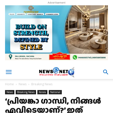
Advertisement
Home
News
Breaking News
News
Breaking News
Kerala
National
‘പ്രിയങ്കാ ഗാന്ധി, നിങ്ങൾ
എവിടെയാണ്?’ ഇത്