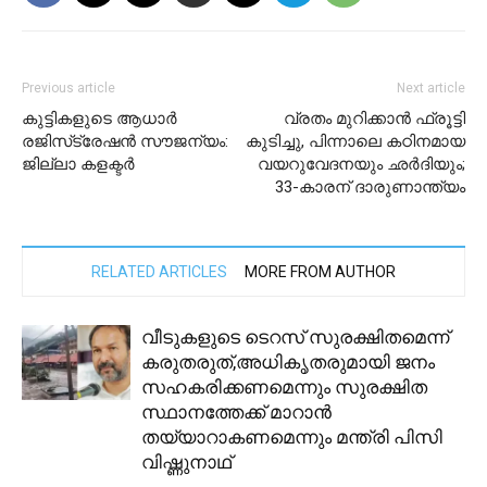
Previous article
Next article
കുട്ടികളുടെ ആധാര്‍
വ്രതം മുറിക്കാൻ ഫ്രൂട്ടി
രജിസ്‌ട്രേഷന്‍ സൗജന്യം:
കുടിച്ചു, പിന്നാലെ കഠിനമായ
ജില്ലാ കളക്ടര്‍
വയറുവേദനയും ഛർദിയും;
33-കാരന് ദാരുണാന്ത്യം
RELATED ARTICLES
MORE FROM AUTHOR
വീടുകളുടെ ടെറസ് സുരക്ഷിതമെന്ന്
കരുതരുത്,അധികൃതരുമായി ജനം
സഹകരിക്കണമെന്നും സുരക്ഷിത
സ്ഥാനത്തേക്ക് മാറാന്‍
തയ്യാറാകണമെന്നും മന്ത്രി പിസി
വിഷ്ണുനാഥ്