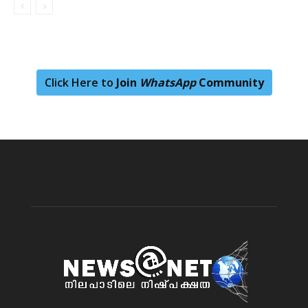
Click Here to
Join
WhatsApp
Community