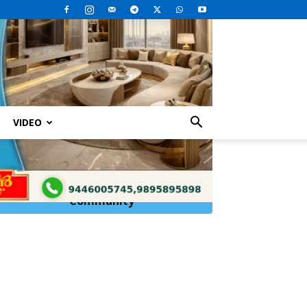
VIDEO
 മർദ്ദനം
Click Here to
Join
WhatsApp
Community