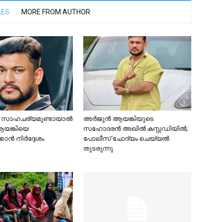
LES
MORE FROM AUTHOR
ര സാഹചര്യമുണ്ടായാൽ
അർജുൻ ആയങ്കിയുടെ
യങ്കിയെ
സഹോദരൻ അഖിൽ കസ്റ്റഡിയിൽ;
കാൻ നിർദ്ദേശം
പോലീസ് ചോദ്യം ചെയ്യൽ
തുടരുന്നു