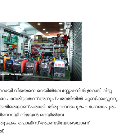
റായി വിജയനെ റെയിൽവേ സ്റ്റേഷനിൽ ഇറക്കി വിട്ടു
 നേരിട്ടതെന്ന് അനൂപ് പരാതിയിൽ ചൂണ്ടിക്കാട്ടുന്നു.
തിരെയാണ് പരാതി. തിരുവനന്തപുരം – മംഗലാപുരം
ി പിണറായി വിജയൻ റെയിൽവേ
െ തുടക്കം. പൊലീസ് അകമ്പടിയോടെയാണ്
്.