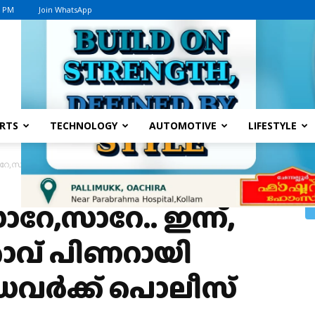
9 PM
Join WhatsApp
Advertisement
RTS
TECHNOLOGY
AUTOMOTIVE
LIFESTYLE
,സാറേ.. ഇന്ന്, പ്രതിപക്ഷ നേതാവ് പിണറായി വിജയന്റെ ഡ്രൈവർക്ക് പൊലീസ്
റേ,സാറേ.. ഇന്ന്,
താവ് പിണറായി
ൈവർക്ക് പൊലീസ്