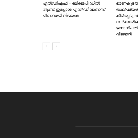
എൽഡിഎഫ് – ബിജെപി ഡീൽ
ഭരണകൂടത്തി
ആണ്, ഇപ്പോൾ എന്ത് ഡീലാണന്ന്
താല്പര്യങ്ങ
പിണറായി വിജയൻ
കീഴ്‌പ്പെട
സര്‍ക്കാരിന
ജനാധിപത്യ
വിജയന്‍