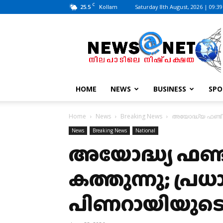
C
25.5
Saturday 8th August, 2026 | 09:3
Kollam
News@Net
|
www.newsatnet.com
HOME
NEWS
BUSINESS
SPO
Home
News
Breaking News
അയോദ്ധ്യ ഫണ്ട് 
News
Breaking News
National
അയോദ്ധ്യ ഫണ്ട
കത്തുന്നു; പ്രധ
പിണറായിയുടെ