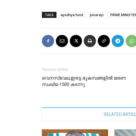
TAGS
ayodhya fund
pinarayi
PRIME MINISTE
Previous article
വെനസ്വേല,ഇരട്ട ഭൂകമ്പങ്ങളിൽ മരണ
സംഖ്യ 1500 കടന്നു
RELATED ARTIC