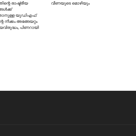
ന്റെ രാഷ്ട്രീയ
വീണയുടെ മൊഴിയും
ള്‍ക്ക്
ുത്താനുള്ള യുഡിഎഫ്
്റെ നീക്കം അങ്ങേയറ്റം
വിരുദ്ധം, പിണറായി