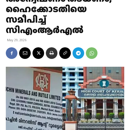
ഹൈക്കോടതിയെ
സമീപിച്ച്
സിഎംആർഎൽ
May 29, 2026