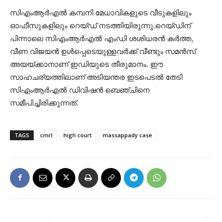
സിഎംആർഎൽ കമ്പനി മേധാവികളുടെ വീടുകളിലും
ഓഫീസുകളിലും റെയ്‌ഡ് നടത്തിയിരുന്നു.റെയ്‌ഡിന്
പിന്നാലെ സിഎംആർഎൽ എംഡി ശശിധരൻ കർത്ത,​
വീണ വിജയൻ ഉൾപ്പെടെയുള്ളവർക്ക് വീണ്ടും സമൻസ്
അയയ്ക്കാനാണ് ഇഡിയുടെ തീരുമാനം. ഈ
സാഹചര്യത്തിലാണ് അടിയന്തര ഇടപെടൽ തേടി
സിഎംആർഎൽ ഡിവിഷൻ ബെഞ്ചിനെ
സമീപിച്ചിരിക്കുന്നത്.
TAGS
cmrl
high court
massappady case