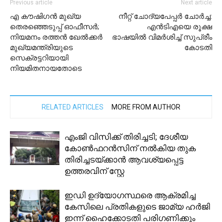
Previous article
Next article
എ കൗഷിഗൻ മുഖ്യ
നീറ്റ് ചോദ്യപേപ്പർ ചോർച്ച:
തെരഞ്ഞെടുപ്പ് ഓഫീസർ;
എൻടിഎയെ രൂക്ഷ
നിയമനം രത്തൻ ഖേൽക്കർ
ഭാഷയിൽ വിമർശിച്ച് സുപ്രീം
മുഖ്യമന്ത്രിയുടെ
കോടതി
സെക്രട്ടറിയായി
നിയമിതനായതോടെ
RELATED ARTICLES
MORE FROM AUTHOR
എംജി വിസിക്ക് തിരിച്ചടി; ദേശീയ
കോണ്‍ഫറന്‍സിന് നല്‍കിയ തുക
തിരിച്ചടയ്ക്കാന്‍ ആവശ്യപ്പെട്ട
ഉത്തരവിന് സ്റ്റേ
ഇഡി ഉദ്യോഗസ്ഥരെ ആക്രമിച്ച
കേസിലെ പ്രതികളുടെ ജാമ്യ ഹർജി
ഇന്ന് ഹൈക്കോടതി പരിഗണിക്കും