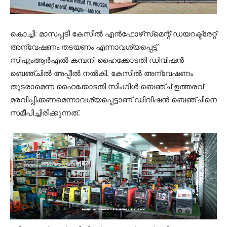
കൊച്ചി: മാസപ്പടി കേസിൽ എൻഫോഴ്‌സ്‌മെന്റ് ഡയറക്ട്രേറ്റ്
അന്വേഷണം തടയണം എന്നാവശ്യപ്പെട്ട്
സിഎംആർഎൽ കമ്പനി ഹൈക്കോടതി ഡിവിഷൻ
ബെഞ്ചിൽ അപ്പീൽ നൽകി. കേസിൽ അന്വേഷണം
തുടരാമെന്ന ഹൈക്കോടതി സിംഗിൾ ബെഞ്ച് ഉത്തരവ്
മരവിപ്പിക്കണമെന്നാവശ്യപ്പെട്ടാണ് ഡിവിഷൻ ബെഞ്ചിനെ
സമീപിച്ചിരിക്കുന്നത്.