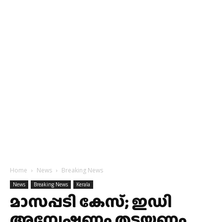
Home
News
Breaking News
News
Breaking News
Kerala
മാസപ്പടി കേസ്; ഇഡി
അന്വേഷണം തടയണം,​