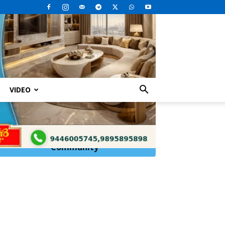
VIDEO
ന്‍ദുരന്തം
Click Here to
Join
WhatsApp
Community