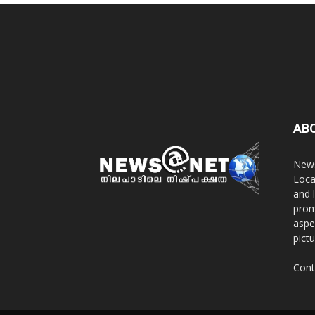
AB
News
Loca
and 
prom
aspe
pict
Cont