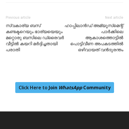
Previous article
Next article
സ്വകാര്യ ബസ്
ഹാപ്പിലാന്‍ഡ് അമ്യൂസ്‌മെന്റ്
കണ്ടക്ടറെയും ഭാര്യയെയും
പാര്‍ക്കിലെ
മറ്റൊരു ബസിലെ ഡ്രൈവർ
ആകാശത്തൊട്ടില്‍
വീട്ടിൽ കയറി മർദ്ദിച്ചതായി
പൊട്ടിവീണ അപകടത്തില്‍
പരാതി
ഒഴിവായത് വന്‍ദുരന്തം
Click Here to
Join
WhatsApp
Community