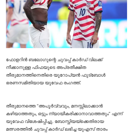
ഫോളറിൻ ബലോഗുന്റെ ചുവപ്പ് കാർഡ് വിലക്ക്
നീക്കാനുള്ള ഫിഫയുടെ അപ്രതീക്ഷിത
തീരുമാനത്തിനെതിരെ യൂറോപ്യൻ ഫുട്ബോൾ
ഭരണസമിതിയായ യുവേഫ രംഗത്ത്.
തീരുമാനത്തെ “അപൂർവ്വവും, മനസ്സിലാക്കാൻ
കഴിയാത്തതും, ഒട്ടും ന്യായീകരിക്കാനാവാത്തതും” എന്ന്
യുവേഫ വിശേഷിപ്പിച്ചു. ബോസ്നിയയ്‌ക്കെതിരായ
മത്സരത്തിൽ ചുവപ്പ് കാർഡ് ലഭിച്ച യുഎസ് താരം