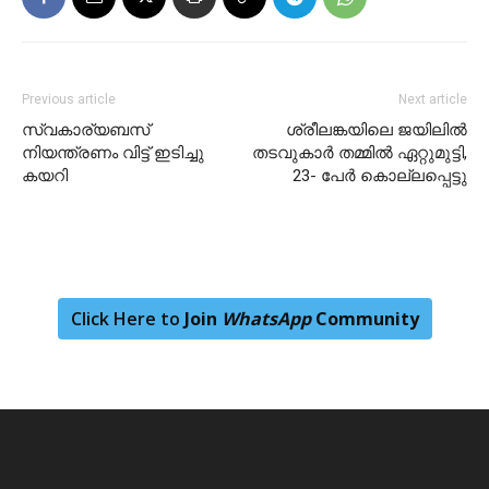
Previous article
Next article
സ്വകാര്യബസ്
ശ്രീലങ്കയിലെ ജയിലിൽ
നിയന്ത്രണം വിട്ട് ഇടിച്ചു
തടവുകാർ തമ്മിൽ ഏറ്റുമുട്ടി,
കയറി
23- പേർ കൊല്ലപ്പെട്ടു
Click Here to
Join
WhatsApp
Community