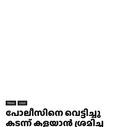
News
Local
പോലീസിനെ വെട്ടിച്ചു
കടന്ന് കളയാൻ ശ്രമിച്ച