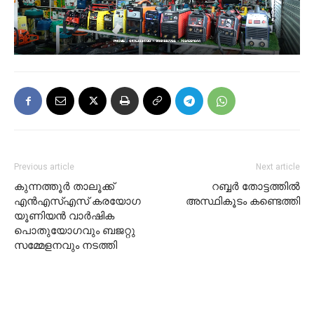
Previous article
Next article
കുന്നത്തൂർ താലൂക്ക്
റബ്ബർ തോട്ടത്തിൽ
എൻഎസ്എസ് കരയോഗ
അസ്ഥികൂടം കണ്ടെത്തി
യൂണിയന്‍ വാർഷിക
പൊതുയോഗവും ബജറ്റു
സമ്മേളനവും നടത്തി