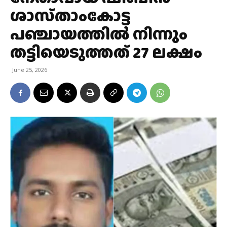
ശാസ്‌താംകോട്ട
പഞ്ചായത്തിൽ നിന്നും
തട്ടിയെടുത്തത് 27 ലക്ഷം
June 25, 2026