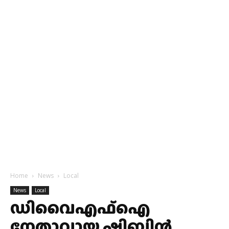
Home
News
Local
News
Local
ഡിവൈഎഫ്ഐ
നേതാവായ ഷിബിൻ