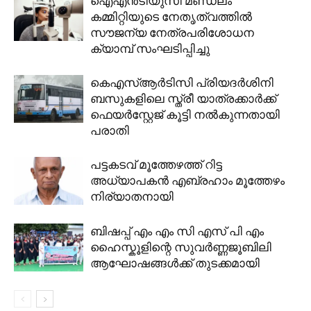
ഐഎൻടിയുസി മണ്ഡലം
കമ്മിറ്റിയുടെ നേതൃത്വത്തിൽ
സൗജന്യ നേത്രപരിശോധന
ക്യാമ്പ് സംഘടിപ്പിച്ചു
കെഎസ്ആർടിസി പ്രിയദർശിനി
ബസുകളിലെ സ്ത്രീ യാത്രക്കാർക്ക്
ഫെയർസ്റ്റേജ് കൂട്ടി നൽകുന്നതായി
പരാതി
പട്ടകടവ് മൂത്തേഴത്ത് റിട്ട
അധ്യാപകൻ എബ്രഹാം മൂത്തേഴം
നിര്യാതനായി
ബിഷപ്പ് എം എം സി എസ് പി എം
ഹൈസ്കൂളിന്റെ സുവർണ്ണജൂബിലി
ആഘോഷങ്ങൾക്ക് തുടക്കമായി