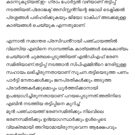
കടന്നുകൂടിയത്.ഇ- ഗ്രാം പോർട്ടൽ വഴിയാണ് തട്ടിപ്പ്
നടത്തിയത്.പ്രോജക്ട് അസിസ്റ്റൻ്റിന്റെ ജോലി ടെക്നിക്കൽ
പ്രശ്നങ്ങൾ പരിഹരിക്കുകയും ജിയോ ടാകിംഗ് അടക്കമുള്ള
കാര്യങ്ങൾ ചെയ്യുക എന്നതുമാണ്.
എന്നാൽ സമാന്തര പ്രസിഡൻ്റായി പഞ്ചായത്തിൽ
വിലസിയ എബിനെ സാമ്പത്തിക കാര്യങ്ങൾ കൈകാര്യം
ചെയ്യാൻ ചുമതലപ്പെടുത്തിയത് എൽഡിഎഫ് ഭരണ
സമിതിയാണ്.തട്ടിപ്പ് നടത്താൻ സിപിഎമ്മിൻ്റെ നേരിട്ടുള്ള
സഹായം ലഭിച്ചിരുന്നതായാണ് സൂചന.തട്ടിയെടുത്ത പണം
പാർട്ടി നേതാക്കൾക്കും ജനപ്രതികൾക്കും അടുത്ത
പ്രവർത്തകർക്കുമൊപ്പം ധൂർത്തടിക്കാനായി
ഉപയോഗിച്ചിരുന്നതായാണ് പറയപ്പെടുന്നത്.അതിനിടെ
എബിൻ നടത്തിയ തട്ടിപ്പിനെ കുറിച്ച്
മുൻ പഞ്ചായത്ത് ഭരണസമിതിക്കും നിലവിലെ
ഭരണസമിതിക്കും ഉദ്യോഗസ്ഥർക്കും ഉൾപ്പെടെ
വ്യക്തമായി അറിയാമായിരുന്നുവെന്ന ആക്ഷേപവും
ഉയർന്നിട്ടുണ്ട്.