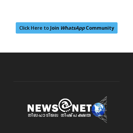
Click Here to
Join
WhatsApp
Community