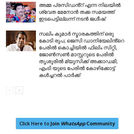
അമ്മ പ്രസിഡൻ്റ് എന്ന നിലയിൽ
ശ്വേത മേനോൻ തക്ക സമയത്ത്
ഇടപെട്ടില്ലന്ന് നടൻ ജഗ്ദീഷ്
സലിം കുമാര്‍ സ്മാരകത്തിന് ഒരു
കോടി രൂപ; ജെസി ഡാനിയേലിൻ്റെ
പേരിൽ കൊച്ചിയിൽ ഫിലിം സിറ്റി,
ജോൺസൺ മാസ്റ്ററുടെ പേരിൽ
തൃശൂരിൽ മ്യൂസിക്ക് അക്കാഡമി;
എംടി യുടെ പേരിൽ കോഴിക്കോട്ട്
കൾച്ചറൽ പാർക്ക്
Click Here to
Join
WhatsApp
Community