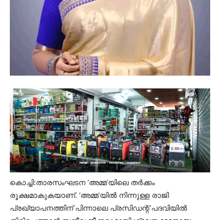
കൊച്ചി:താരസംഘടന ‘അമ്മ’യിലെ തർക്കം
രൂക്ഷമാകുകയാണ്. ‘അമ്മ’യില്‍ നിന്നുള്ള രാജി
പ്രഖ്യാപനത്തിന് പിന്നാലെ പ്രസിഡന്റ് പദവിയില്‍