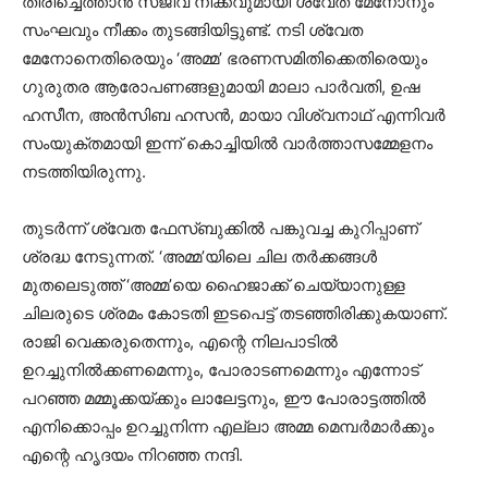
തിരിച്ചെത്താന്‍ സജീവ നീക്കവുമായി ശ്വേത മേനോനും
സംഘവും നീക്കം തുടങ്ങിയിട്ടുണ്ട്. നടി ശ്വേത
മേനോനെതിരെയും ‘അമ്മ’ ഭരണസമിതിക്കെതിരെയും
ഗുരുതര ആരോപണങ്ങളുമായി മാലാ പാർവതി, ഉഷ
ഹസീന, അൻസിബ ഹസൻ, മായാ വിശ്വനാഥ് എന്നിവർ
സംയുക്തമായി ഇന്ന് കൊച്ചിയിൽ വാർത്താസമ്മേളനം
നടത്തിയിരുന്നു.
തുടർന്ന് ശ്വേത ഫേസ്ബുക്കിൽ പങ്കുവച്ച കുറിപ്പാണ്
ശ്രദ്ധ നേടുന്നത്. ‘അമ്മ’യിലെ ചില തർക്കങ്ങൾ
മുതലെടുത്ത് ‘അമ്മ’യെ ഹൈജാക്ക് ചെയ്യാനുള്ള
ചിലരുടെ ശ്രമം കോടതി ഇടപെട്ട് തടഞ്ഞിരിക്കുകയാണ്.
രാജി വെക്കരുതെന്നും, എന്റെ നിലപാടിൽ
ഉറച്ചുനിൽക്കണമെന്നും, പോരാടണമെന്നും എന്നോട്
പറഞ്ഞ മമ്മൂക്കയ്ക്കും ലാലേട്ടനും, ഈ പോരാട്ടത്തിൽ
എനിക്കൊപ്പം ഉറച്ചുനിന്ന എല്ലാ അമ്മ മെമ്പർമാർക്കും
എന്റെ ഹൃദയം നിറഞ്ഞ നന്ദി.