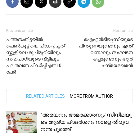
Previous article
Next article
പത്തനംതിട്ടയിൽ
ഐഎൻടിയുസിയുടെ
പെണ്‍കുട്ടിയെ പീഡിപ്പിച്ചത്
പിന്തുണയുണ്ടന്നും എന്ത്
സ്കൂളിലെ ശുചിമുറിയിലും
വന്നാലും സംഘടന
സഹപാഠിയുടെ വീട്ടിലും;
ഒപ്പമുണ്ടന്നും ആർ
പലതവണ പീഡിപ്പിച്ചത് 10
ചന്ദ്രശേഖരൻ
പേർ
RELATED ARTICLES
MORE FROM AUTHOR
“അ​ര​യ​നും അ​മ​ര​ക്കാ​ര​നും’ സി​നി​മ​യു​
ടെ ആ​ദ്യ പ്ര​ദ​ർ​ശ​നം നാ​ളെ തി​രു​വ​
ന​ന്ത​പു​ര​ത്ത്