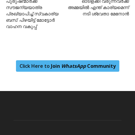
പുരുഷന്മാർക്ക്
ഓടിളക്കി വരുന്നവർക്ക്
സൗജന്യയാത്ര
അമ്മയിൽ എന്ത് കാര്യമെന്ന്
പ്രഖ്യാപിച്ച് സ്വകാര്യ
നടി ശ്വേതാ മേനോൻ
ബസ്: പിഴയിട്ട് മോട്ടോർ
വാഹന വകുപ്പ്
Click Here to
Join
WhatsApp
Community