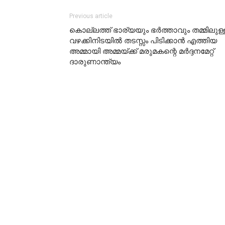
Previous article
കൊല്ലത്ത് ഭാര്യയും ഭർത്താവും തമ്മിലുള്
വഴക്കിനിടയിൽ തടസ്സം പിടിക്കാൻ എത്തിയ
അമ്മായി അമ്മയ്ക്ക് മരുമകന്റെ മർദ്ദനമേറ്റ്
ദാരുണാന്ത്യം