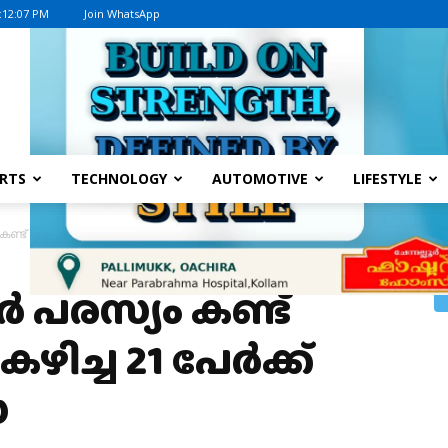
:12:07 PM
Join WhatsApp
Advertisement
RTS
TECHNOLOGY
AUTOMOTIVE
LIFESTYLE
് ഷവായി വാങ്ങി കഴിച്ച 21 പേർക്ക് ഭക്ഷ്യവിഷബാധ
രസ്യം കണ്ട്
ഴിച്ച 21 പേർക്ക്
ധ