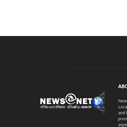
AB
News
Loca
and 
prom
aspe