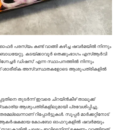
ർ പരസ്യം കണ്ട് വാങ്ങി കഴിച്ച ഷവർമയിൽ നിന്നും
യവിഷബാധയേറ്റു. കടയ്ക്കാവൂർ തെക്കുംഭാഗം എസ്ആർവി
ിഗ്നേച്ചർ ഡിഷസ്’ എന്ന സ്ഥാപനത്തിൽ നിന്നും
 പേരാണ് ശാരീരിക അസ്വസ്ഥതകളോടെ ആശുപത്രികളിൽ
ട്ടതിനെ തുടർന്ന് ഇവരെ ചിറയിൻകീഴ് താലൂക്ക്
വകാര്യ ആശുപത്രികളിലുമായി പ്രവേശിപ്പിച്ചു.
െന്നാണ് റിപ്പോർട്ടുകൾ. സൂപ്പർ മാർക്കറ്റിനോട്
യിൽ, ആകർഷകമായ കോംബോ ഓഫറുകളിൽ ഷവർമയും
നാട്ടുകാരിൽ പലരും ഇവിടെനിന്ന് ഭക്ഷണം വാങ്ങിയത്.