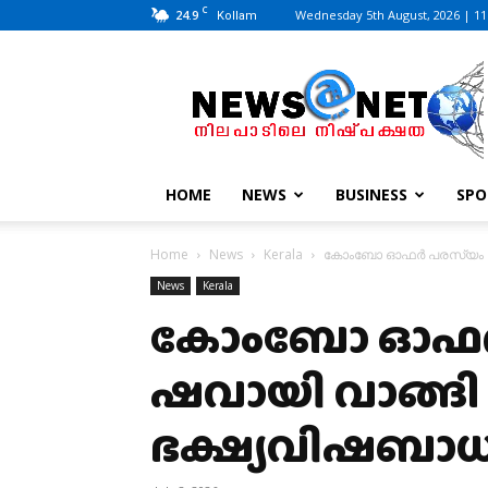
C
24.9
Wednesday 5th August, 2026 | 11
Kollam
News@Net
|
www.newsatnet.com
HOME
NEWS
BUSINESS
SPO
Home
News
Kerala
കോംബോ ഓഫർ പരസ്യം കണ്ട
News
Kerala
കോംബോ ഓഫർ പ
ഷവായി വാങ്ങി ക
ഭക്ഷ്യവിഷബാ