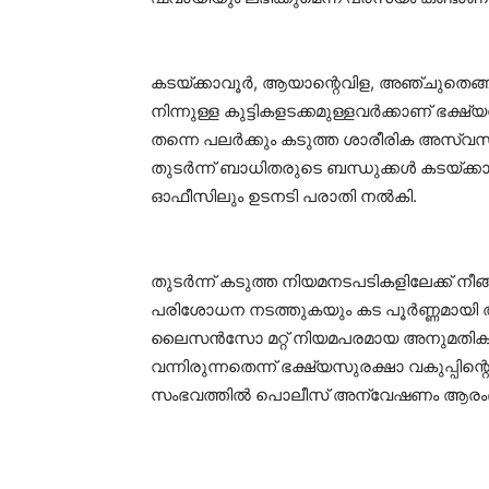
കടയ്ക്കാവൂർ, ആയാന്റെവിള, അഞ്ചുതെങ്ങ് 
നിന്നുള്ള കുട്ടികളടക്കമുള്ളവർക്കാണ് ഭക്ഷ
തന്നെ പലർക്കും കടുത്ത ശാരീരിക അസ്വ
തുടർന്ന് ബാധിതരുടെ ബന്ധുക്കൾ കടയ്ക്
ഓഫീസിലും ഉടനടി പരാതി നൽകി.
തുടർന്ന് കടുത്ത നിയമനടപടികളിലേക്ക് നീങ
പരിശോധന നടത്തുകയും കട പൂർണ്ണമായി അട
ലൈസൻസോ മറ്റ് നിയമപരമായ അനുമതികള
വന്നിരുന്നതെന്ന് ഭക്ഷ്യസുരക്ഷാ വകുപ്പിന്
സംഭവത്തിൽ പൊലീസ് അന്വേഷണം ആരംഭിച