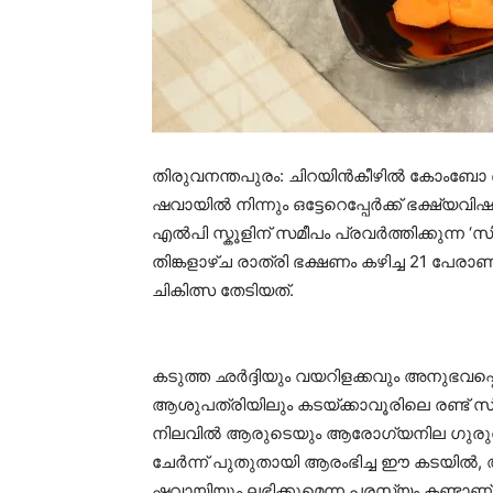
തിരുവനന്തപുരം: ചിറയിൻകീഴിൽ കോംബോ ഓഫ
ഷവായിൽ നിന്നും ഒട്ടേറെപ്പേർക്ക് ഭക്ഷ്
എൽപി സ്കൂളിന് സമീപം പ്രവർത്തിക്കുന്ന ‘സ
തിങ്കളാഴ്ച രാത്രി ഭക്ഷണം കഴിച്ച 21
ചികിത്സ തേടിയത്.
കടുത്ത ഛർദ്ദിയും വയറിളക്കവും അനുഭവപ്പെ
ആശുപത്രിയിലും കടയ്ക്കാവൂരിലെ രണ്ട് സ്
നിലവിൽ ആരുടെയും ആരോഗ്യനില ഗുരുതരമല്ല
ചേർന്ന് പുതുതായി ആരംഭിച്ച ഈ കട
ഷവായിയും ലഭിക്കുമെന്ന പരസ്യം കണ്ടാണ് 