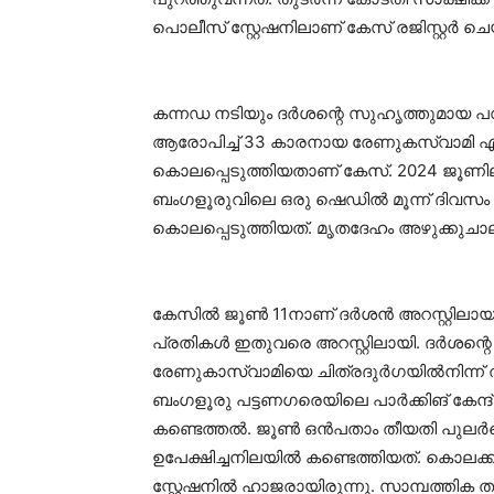
പൊലീസ് സ്റ്റേഷനിലാണ് കേസ് രജിസ്റ്റർ ചെ
കന്നഡ നടിയും ദർശന്റെ സുഹൃത്തുമായ പവ
ആരോപിച്ച് 33 കാരനായ രേണുകസ്വാമി എ
കൊലപ്പെടുത്തിയതാണ് കേസ്. 2024 ജൂണി
ബംഗളൂരുവിലെ ഒരു ഷെഡിൽ മൂന്ന് ദിവസം ത
കൊലപ്പെടുത്തിയത്. മൃതദേഹം അഴുക്കുചാലി
കേസിൽ ജൂൺ 11നാണ് ദർശൻ അറസ്റ്റിലായ
പ്രതികൾ ഇതുവരെ അറസ്റ്റിലായി. ദർശന
രേണുകാസ്വാമിയെ ചിത്രദുർഗയിൽനിന്ന് ത
ബംഗളൂരു പട്ടണഗരെയിലെ പാർക്കിങ് കേന്ദ്രത
കണ്ടെത്തൽ. ജൂൺ ഒൻപതാം തീയതി പുലർച
ഉപേക്ഷിച്ചനിലയിൽ കണ്ടെത്തിയത്. കൊലക്കു
സ്റ്റേഷനിൽ ഹാജരായിരുന്നു. സാമ്പത്തി