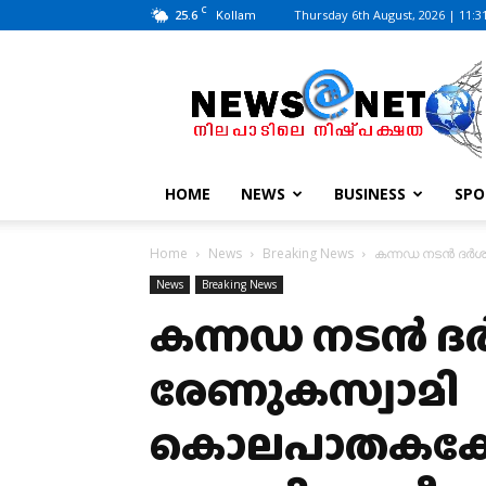
C
25.6
Thursday 6th August, 2026 | 11:3
Kollam
News@Net
|
www.newsatnet.com
HOME
NEWS
BUSINESS
SPO
Home
News
Breaking News
കന്നഡ നടൻ ദർശൻ
News
Breaking News
കന്നഡ നടൻ ദ
രേണുകസ്വാമി
കൊലപാതകക്കേ