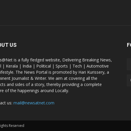
OUT US
F
@Net is a fully fledged website, Delivering Breaking News,
l | Kerala | India | Political | Sports | Tech | Automotive
lifestyle. The News Portal is promoted by Hari Kurissery, a
inent Journalist & Writer. We aim at covering all the
cts and sides of a story, thereby providing a complete
ure of the happenings around Locally.
act us:
mail@newsatnet.com
Rights Reserved