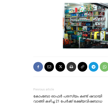
Previous article
കോംബോ ഓഫർ പരസ്യം കണ്ട് ഷവായി
വാങ്ങി കഴിച്ച 21 പേർക്ക് ഭക്ഷ്യവിഷബാധ