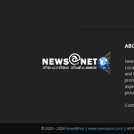
AB
News
Loca
and 
prom
aspe
pict
Cont
© 2020 - 2026
News@Net | www.newsatnet.com
| All 