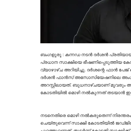
ബംഗളൂരൂ : കന്നഡ നടൻ ദർശൻ പ്രതിയ
പ്രധാന സാക്ഷിയെ ഭീഷണിപ്പെടുത്തിയ കേസ
വ്യാഴാഴ്ച അറിയിച്ചു. ദർശന്റെ ഫാൻ പേജ
ദർശൻ ഫാൻസ് അസോസിയേഷനിലെ അംഗങ്
അറസ്റ്റിലായത്. ബുധനാഴ്ചയാണ് മൂവരും അ
കോടതിയിൽ മൊഴി നൽകുന്നത് തടയാൻ ഇവർ
നടനെതിരെ മൊഴി നൽകരുതെന്ന് നിരന്തരം ഭ
ചെയ്തുവെന്ന് സാക്ഷി കോടതിയിൽ ജഡ്ജി
പുറത്തുവന്നത്. തുടർന്ന് കോടതി സാക്ഷിക്