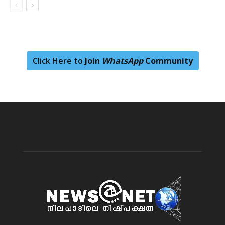
Click Here to
Join
WhatsApp
Community