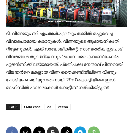
ടി. വീണയും സി.എം.ആർ.എല്ലും തമ്മിൽ ഒപ്പുവെച്ച
വിവാദപരമായ കരാറുകൾ, വീണയുടെ ആദായനികുതി
റിട്ടേണുകൾ, എക്സാലോജിക്കിന്റെ സാമ്പത്തിക ഇടപാട്
വിവരങ്ങൾ തുടങ്ങിയ സുപ്രധാന രേഖകളാണ് കേന്ദ്ര
ഏജൻസിക്ക് ലഭ്യമായത്. പ്രതിപക്ഷ നേതാവ് പിണറായി
വിജയന്‍റെ മകളായ വീണ തൈക്കണ്ടിയിലിനെ വീണ്ടും
ചോദ്യം ചെയ്യുന്നതിനായി 29ന് കൊച്ചിയിലെ ഇഡി
ഓഫിസിൽ ഹാജരാകാൻ നോട്ടീസ് നൽകിയിട്ടുണ്ട്.
TAGS
CMRLcase
ed
veena