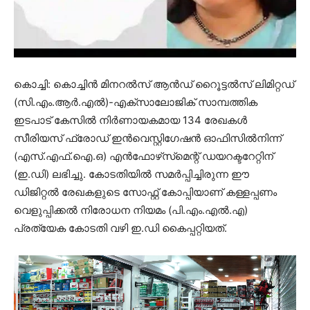
കൊച്ചി: കൊച്ചിൻ മിനറൽസ് ആൻഡ് റൂൈട്ടൽസ് ലിമിറ്റഡ്
(സി.എം.ആർ.എൽ)-എക്സാലോജിക് സാമ്പത്തിക
ഇടപാട് കേസിൽ നിർണായകമായ 134 രേഖകൾ
സീരിയസ് ഫ്രോഡ് ഇൻവെസ്റ്റിഗേഷൻ ഓഫിസിൽനിന്ന്
(എസ്.എഫ്.ഐ.ഒ) എൻഫോഴ്‌സ്‌മെന്റ് ഡയറക്ടറേറ്റിന്
(ഇ.ഡി) ലഭിച്ചു. കോടതിയിൽ സമർപ്പിച്ചിരുന്ന ഈ
ഡിജിറ്റൽ രേഖകളുടെ സോഫ്റ്റ് കോപ്പിയാണ് കള്ളപ്പണം
വെളുപ്പിക്കൽ നിരോധന നിയമം (പി.എം.എൽ.എ)
പ്രത്യേക കോടതി വഴി ഇ.ഡി കൈപ്പറ്റിയത്.