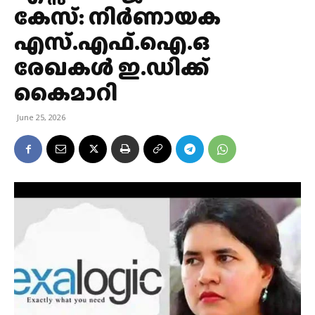
കേസ്: നിർണായക
എസ്.എഫ്.ഐ.ഒ
രേഖകൾ ഇ.ഡിക്ക്
കൈമാറി
June 25, 2026