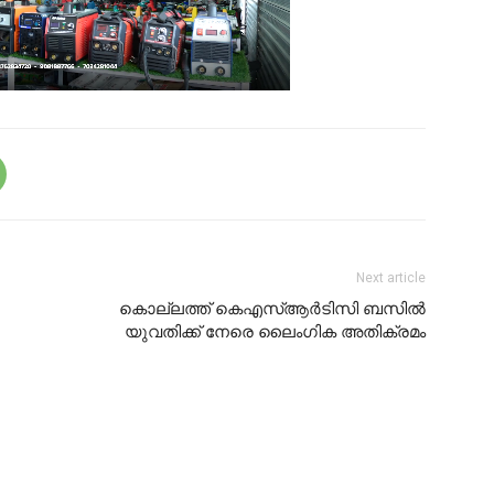
Next article
കൊല്ലത്ത് കെഎസ്ആർടിസി ബസിൽ
യുവതിക്ക് നേരെ ലൈംഗിക അതിക്രമം