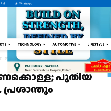
7 PM
Join WhatsApp
Advertisement
RTS
TECHNOLOGY
AUTOMOTIVE
LIFESTYLE
 പുതിയ കേസ്…പി.എസ്. പ്രശാന്തും പ്രതിയാകും
‍ണക്കൊള്ള; പുതിയ
പ്രശാന്തും