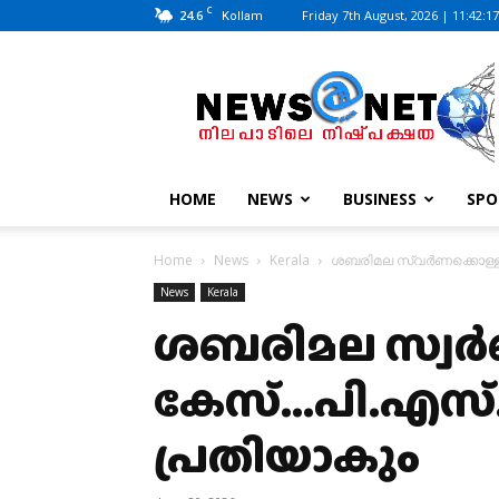
C
24.6
Friday 7th August, 2026 | 11:42:1
Kollam
News@Net
|
www.newsatnet.com
HOME
NEWS
BUSINESS
SPO
Home
News
Kerala
ശബരിമല സ്വര്‍ണക്കൊള്ള;
News
Kerala
ശബരിമല സ്വര്
കേസ്…പി.എസ്. 
പ്രതിയാകും