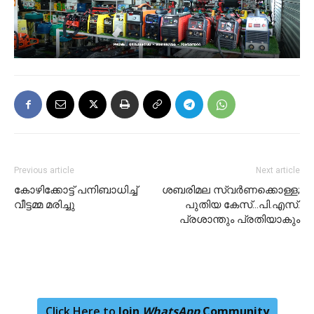
Previous article
Next article
കോ​ഴി​ക്കോ​ട്ട് പ​നിബാ​ധി​ച്ച്
ശബരിമല സ്വര്‍ണക്കൊള്ള;
വീട്ടമ്മ ​മ​രി​ച്ചു
പുതിയ കേസ്…പി.എസ്.
പ്രശാന്തും പ്രതിയാകും
Click Here to
Join
WhatsApp
Community