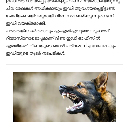
ഇഡി ആവശ്യപ്പെട്ട രേഖകളും വീണ ഹാജരാക്കിയിരുന്നു.
ചില രേഖകൾ അധികമായും ഇഡി ആവശ്യപ്പെട്ടിട്ടുണ്ട്.
ചോദ്യംചെയ്യലുമായി വീണ സഹകരിക്കുന്നുണ്ടെന്ന്
ഇഡി വ്യക്തമാക്കി.
പത്തരയ്ക്ക ഭർത്താവും എംഎൽഎയുമായ മുഹമ്മദ്
റിയാസിനോടൊപ്പമാണ് വീണ ഇഡി ഓഫീസിൽ
എത്തിയത്. വീണയുടെ മൊഴി പരിശോധിച്ച ശേഷമാകും
ഇഡിയുടെ തുടർ നടപടികൾ.