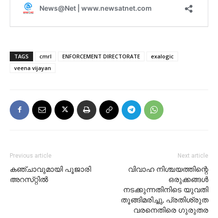
TAGS
cmrl
ENFORCEMENT DIRECTORATE
exalogic
veena vijayan
Previous article
Next article
കഞ്ചാവുമായി പൂജാരി
വിവാഹ നിശ്ചയത്തിന്റെ
അറസ്‌റ്റിൽ
ഒരുക്കങ്ങൾ
നടക്കുന്നതിനിടെ യുവതി
തൂങ്ങിമരിച്ചു, പ്രതിശ്രുത
വരനെതിരെ ഗുരുതര