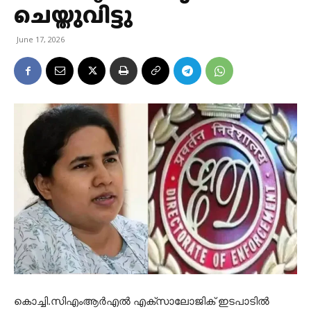
ചെയ്തുവിട്ടു
June 17, 2026
കൊച്ചി.സിഎംആർഎൽ എക്സാലോജിക് ഇടപാടിൽ