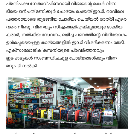
പ്രതിപക്ഷ നേതാവ് പിണറായി വിജയന്റെ മകൾ വീണ
ടിയെ ഒൻപത് മണിക്കൂർ ചോദ്യം ചെയ്ത് ഇഡി. രാവിലെ
പത്തരയോടെ തുടങ്ങിയ ചോദ്യം ചെയ്യൽ രാത്രി ഏഴര
വരെ നീണ്ടു. വീണയും സിഎംആര്‍എല്ലുമായുണ്ടാക്കിയ
കരാര്‍, നൽകിയ സേവനം, ലഭിച്ച പണത്തിന്റെ വിനിയോഗം
ഉൾപ്പെടെയുള്ള കാര്യങ്ങളിൽ ഇഡി വിശദീകരണം തേടി.
എക്സാലോജിക് കമ്പനിയുടെ പ്രവർത്തനവും
ഇടപാടുകൾ സംബന്ധിചചുള ചോദ്യങ്ങൾക്കും വീണ
മറുപടി നൽകി.