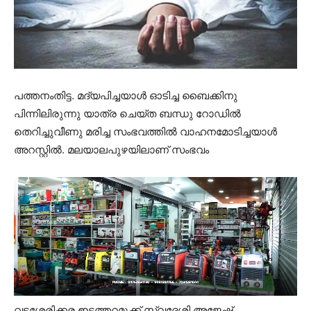
പത്തനംതിട്ട. മദ്യപിച്ചയാൾ ഓടിച്ച ബൈക്കിനു
പിന്നിലിരുന്നു യാത്ര ചെയ്ത ബന്ധു റോഡിൽ
തെറിച്ചുവീണു മരിച്ച സംഭവത്തിൽ വാഹനമോടിച്ചയാൾ
അറസ്റ്റില്‍. മലയാലപുഴയിലാണ് സംഭവം
വടശ്ശേരിക്കര ഇടത്തറമുക്ക് സ്വദേശി അജേഷ്