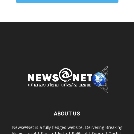
ABOUT US
News@Net is a fully fledged website, Delivering Breaking
News, Local | Kerala | India | Political | Sports | Tech |