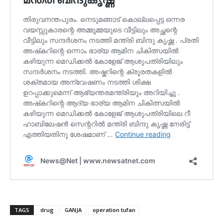
TAGS
drug
GANJA
operation tufan