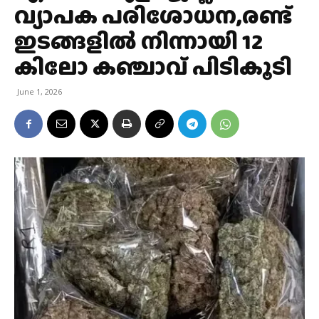
വ്യാപക പരിശോധന,രണ്ട്
ഇടങ്ങളിൽ നിന്നായി 12
കിലോ കഞ്ചാവ് പിടികൂടി
June 1, 2026