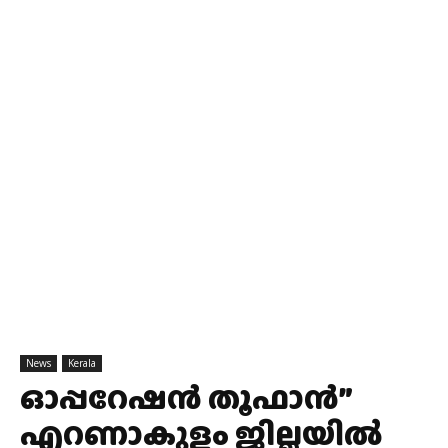
News
Kerala
ഓപ്പറേഷൻ തൂഫാൻ”
എറണാകുളം ജില്ലയിൽ