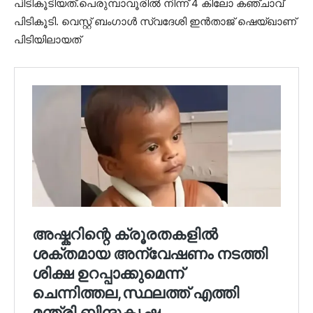
പിടികൂടിയത്.പെരുമ്പാവൂരിൽ നിന്ന് 4 കിലോ കഞ്ചാവ്
പിടികൂടി. വെസ്റ്റ് ബംഗാൾ സ്വദേശി ഇൻതാജ് ഷെയ്ഖാണ്
പിടിയിലായത്