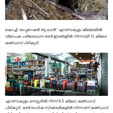
കൊച്ചി. ഓപ്പറേഷൻ തൂഫാൻ” എറണാകുളം ജില്ലയിൽ
വ്യാപക പരിശോധന.രണ്ട് ഇടങ്ങളിൽ നിന്നായി 12 കിലോ
കഞ്ചാവ് പിടികൂടി
എറണാകുളം നെട്ടൂരിൽ നിന്ന് 8.5 കിലോ കഞ്ചാവ്
പിടികൂടി. രണ്ട് ഒഡിഷ സ്വദേശികളിൽ നിന്നാണ് കഞ്ചാവ്