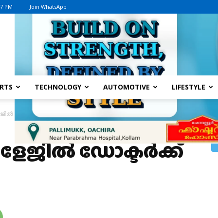
47 PM
Join WhatsApp
Advertisement
RTS
TECHNOLOGY
AUTOMOTIVE
LIFESTYLE
ൽ ഡോക്ടർക്ക് പാമ്പുകടിയേറ്റു
േജിൽ ഡോക്ടർക്ക്