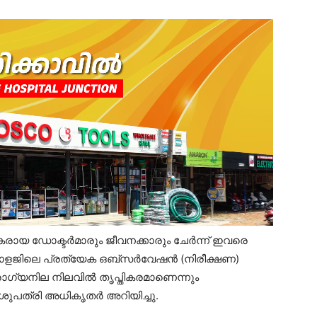
കരായ ഡോക്ടർമാരും ജീവനക്കാരും ചേർന്ന് ഇവരെ
 കോളജിലെ പ്രത്യേക ഒബ്സർവേഷൻ (നിരീക്ഷണ)
രോഗ്യനില നിലവിൽ തൃപ്തികരമാണെന്നും
ശുപത്രി അധികൃതർ അറിയിച്ചു.