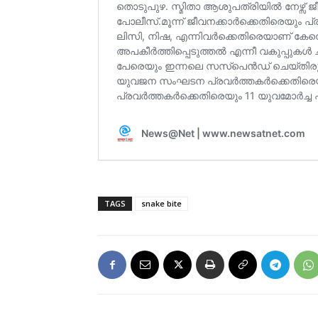
TAGS
snake bite