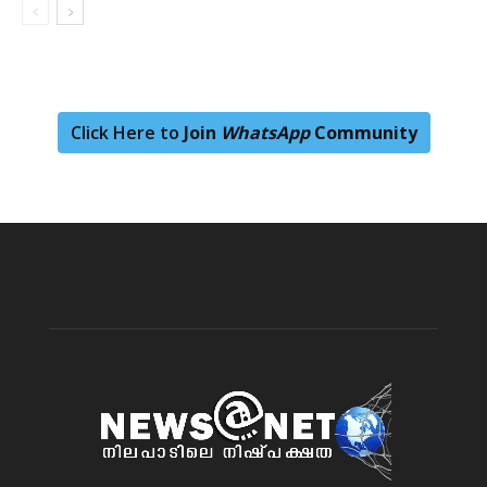
Click Here to
Join
WhatsApp
Community