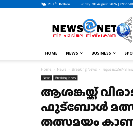
C
25.7
Friday 7th August, 2026 | 09:27:4
Kollam
News@Net
|
www.newsatnet.com
HOME
NEWS
BUSINESS
SPO
Home
News
Breaking News
ആശങ്കയ്ക്ക് വിരാ
News
Breaking News
ആശങ്കയ്ക്ക് വിര
ഫുട്ബോള്‍ മത്സര
തത്സമയം കാണ