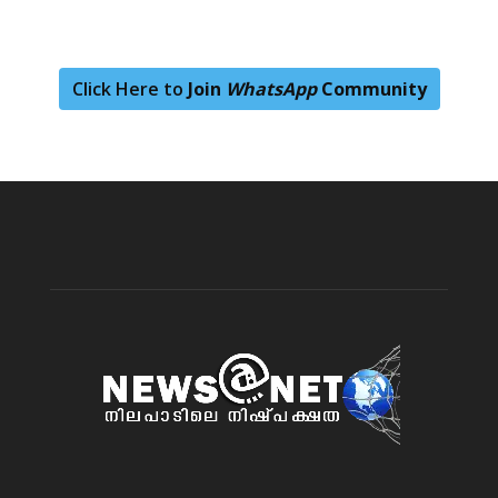
Click Here to
Join
WhatsApp
Community