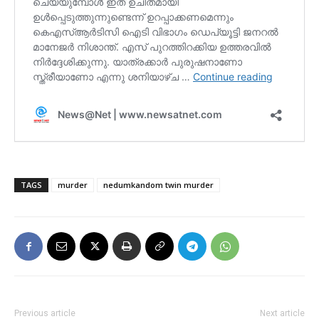
TAGS
murder
nedumkandom twin murder
Previous article
Next article