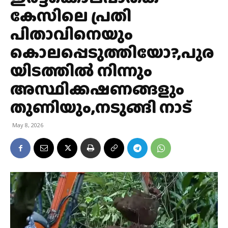
കേസിലെ പ്രതി
പിതാവിനെയും
കൊലപ്പെടുത്തിയോ?,പുര
യിടത്തില്‍ നിന്നും
അസ്ഥിക്കഷണങ്ങളും
തുണിയും,നടുങ്ങി നാട്
May 8, 2026