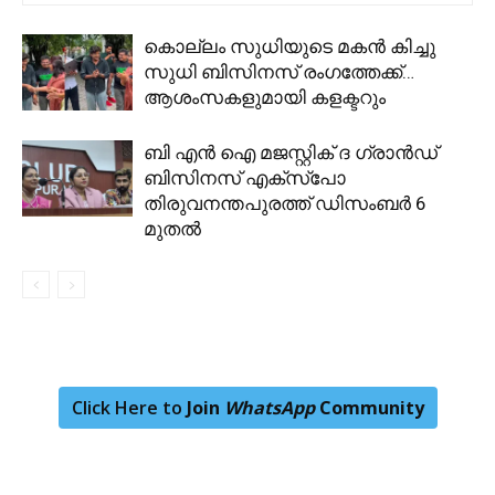
കൊല്ലം സുധിയുടെ മകൻ കിച്ചു
സുധി ബിസിനസ് രംഗത്തേക്ക്…
ആശംസകളുമായി കളക്ടറും
ബി എൻ ഐ മജസ്റ്റിക് ദ ഗ്രാൻഡ്
ബിസിനസ് എക്സ്പോ
തിരുവനന്തപുരത്ത് ഡിസംബർ 6
മുതൽ
Click Here to
Join
WhatsApp
Community