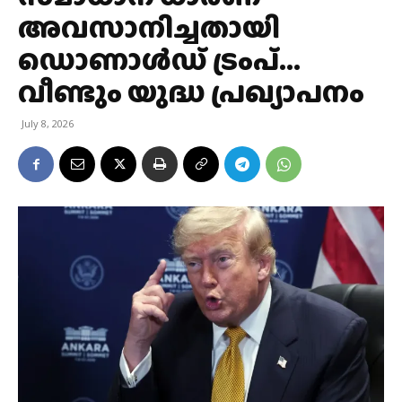
അവസാനിച്ചതായി
ഡൊണാൾഡ് ട്രംപ്…
വീണ്ടും യുദ്ധ പ്രഖ്യാപനം
July 8, 2026