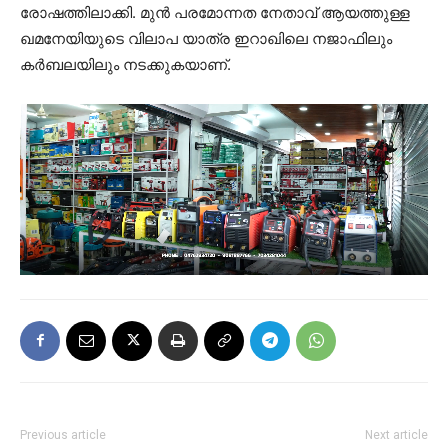
രോഷത്തിലാക്കി. മുൻ പരമോന്നത നേതാവ് ആയത്തുള്ള
ഖമനേയിയുടെ വിലാപ യാത്ര ഇറാഖിലെ നജാഫിലും
കർബലയിലും നടക്കുകയാണ്.
Previous article
Next article