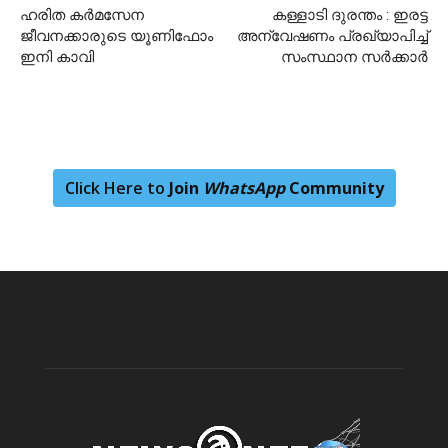
ഹരിത കർമസേന
കള്ളാടി ദുരന്തം : ഇരട്ട
ജീവനക്കാരുടെ യൂണിഫോം
അന്വേഷണം പ്രഖ്യാപിച്ച്
ഇനി കാവി
സംസ്ഥാന സർക്കാർ
Click Here to
Join
WhatsApp
Community