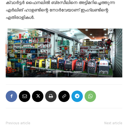
ക്വാർട്ടർ ഫൈനലിൽ ബ്രസീലിനെ അട്ടിമറിച്ചെത്തുന്ന
എർലിങ് ഹാളണ്ടിന്റെ നോർവേയാണ് ഇംഗ്ലണ്ടിന്റെ
എതിരാളികൾ.
Previous article
Next article