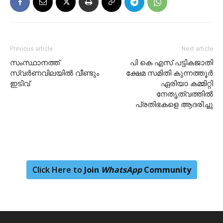
Previous article
Next article
സംസ്ഥാനത്ത്
പി കെ എസ് പട്ടികജാതി
സ്വർണവിലയിൽ വീണ്ടും
ക്ഷേമ സമിതി കുന്നത്തൂര്‍
ഇടിവ്
ഏരിയാ കമ്മിറ്റി
നേതൃത്വത്തില്‍
പ്രതിഭകളെ ആദരിച്ചു
Click Here to
Join
WhatsApp
Community