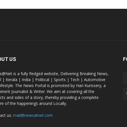
OUT US
F
@Net is a fully fledged website, Delivering Breaking News,
l | Kerala | India | Political | Sports | Tech | Automotive
lifestyle. The News Portal is promoted by Hari Kurissery, a
inent Journalist & Writer. We aim at covering all the
cts and sides of a story, thereby providing a complete
ure of the happenings around Locally.
act us:
mail@newsatnet.com