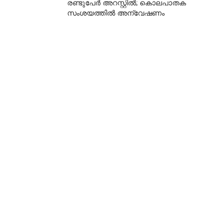
രണ്ടുപേർ അറസ്റ്റിൽ; കൊലപാതക
സംശയത്തിൽ അന്വേഷണം