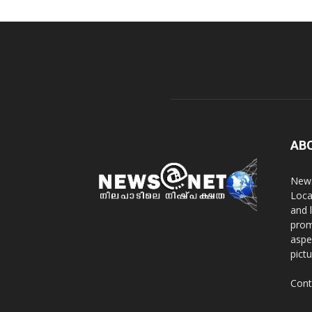
AB
News
Loca
and 
prom
aspe
pict
Cont