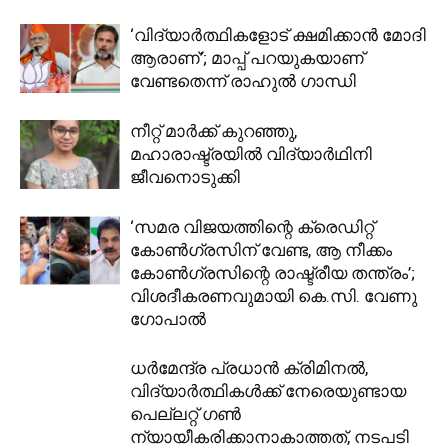
‘വിദ്യാർത്ഥികളോട് ക്ഷമിക്കാൻ മോദി
ആരാണ്’; മാപ്പ് പറയുകയാണ്
വേണ്ടതെന്ന് രാഹുൽ ഗാന്ധി
നീറ്റ് മാർക്ക് കുറഞ്ഞു,
മഹാരാഷ്ട്രയിൽ വിദ്യാർഥിനി
ജീവനൊടുക്കി
‘സമര വിജയത്തിന്റെ ക്രെഡിറ്റ്
കോൺ​ഗ്രസിന് വേണ്ട, ആ നീക്കം
കോൺ​ഗ്രസിന്റെ രാഷ്ട്രീയ തന്ത്രം’;
വിശദീകരണവുമായി കെ.സി. വേണു​
ഗോപാൽ
ധർമേന്ദ്ര പ്രധാൻ ക്രിമിനൽ,
വിദ്യാർത്ഥികൾക്ക് നേരെയുണ്ടായ
പെല്ലറ്റ് ഗൺ
ന്യായീകരിക്കാനാകാത്തത്, നടപടി