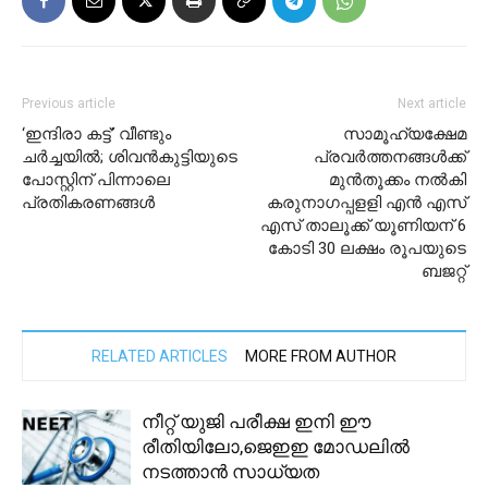
Previous article
Next article
‘ഇന്ദിരാ കട്ട്’ വീണ്ടും
സാമൂഹ്യക്ഷേമ
ചർച്ചയിൽ; ശിവൻകുട്ടിയുടെ
പ്രവർത്തനങ്ങൾക്ക്
പോസ്റ്റിന് പിന്നാലെ
മുൻതൂക്കം നൽകി
പ്രതികരണങ്ങൾ
കരുനാഗപ്പളളി എൻ എസ്
എസ് താലൂക്ക് യൂണിയന് 6
കോടി 30 ലക്ഷം രൂപയുടെ
ബജറ്റ്
RELATED ARTICLES
MORE FROM AUTHOR
നീറ്റ് യുജി പരീക്ഷ ഇനി ഈ
രീതിയിലോ,ജെഇഇ മോഡലില്‍
നടത്താന്‍ സാധ്യത