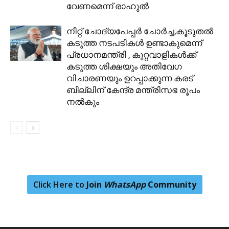
വേണമെന്ന് രാഹുൽ
നീറ്റ് ചോദ്യപേപ്പര്‍ ചോര്‍ച്ച,കൂടുതല്‍
കടുത്ത നടപടികള്‍ ഉണ്ടാകുമെന്ന്
പ്രധാനമന്ത്രി , കുറ്റവാളികള്‍ക്ക്
കടുത്ത ശിക്ഷയും അതിവേഗ
വിചാരണയും ഉറപ്പാക്കുന്ന കരട്
ബില്ലിന് കേന്ദ്ര മന്ത്രിസഭ രൂപം
നല്‍കും
Click Here to
Join
WhatsApp
Community