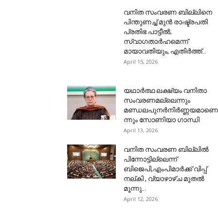
വനിത സംവരണ ബില്ലിനെ
പിന്തുണച്ച് മുൻ രാഷ്ട്രപതി
പ്രതിഭ പാട്ടീൽ;
സ്വാഗതാർഹമെന്ന്
മായാവതിയും, എതിർത്ത്...
April 15, 2026
യഥാര്‍ത്ഥ ലക്ഷ്യം വനിതാ
സംവരണമല്ലെന്നും
മണ്ഡലപുനര്‍നിര്‍ണ്ണയമാണെ
ന്നും സോണിയാ ഗാന്ധി
April 13, 2026
വനിത സംവരണ ബില്ലില്‍
പിന്നോട്ടില്ലെന്ന്
ബിജെപി,എംപിമാർക്ക് വിപ്പ്
നല്കി , വ്യാഴാഴ്ച മുതൽ
മൂന്നു...
April 12, 2026