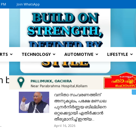
6 PM
Join WhatsApp
Advertisement
RTS
TECHNOLOGY
AUTOMOTIVE
LIFESTYLE
 bill
വനിതാ സംവരണത്തിന്
അനുകൂലം, പക്ഷേ മണ്ഡല
പുനർനിർണ്ണയ ബില്ലിനെ
ഒറ്റക്കെട്ടായി എതിർക്കാൻ
തീരുമാനിച്ച് ഇന്ത്യ...
.
April 16, 2026