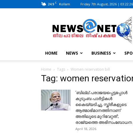
C
24.9
Friday 7th August, 2026 | 03:22:2
Kollam
News@Net
|
www.newsatnet.com
HOME
NEWS
BUSINESS
SPO
Home
Tags
Women reservation bill
Tag: women reservation
‘ബില്ല് പരാജയപ്പെട്ടപ്പോൾ
കുടുംബ പാർട്ടികൾ
കൈയ്യടിച്ചു, സ്ത്രീകളുടെ
ആത്മാഭിമാനത്തിനാണ്
അതിലൂടെ മുറിവേറ്റത്’;
രാജ്യത്തെ അഭിസംബോധന..
April 18, 2026