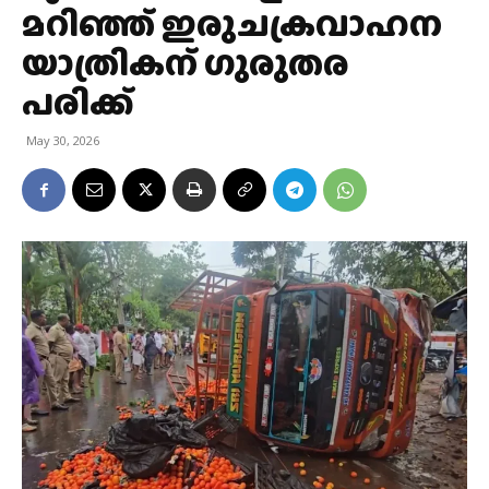
മറിഞ്ഞ് ഇരുചക്രവാഹന
യാത്രികന് ഗുരുതര
പരിക്ക്
May 30, 2026