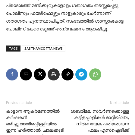
പ്രദേശത്ത് മണിക്കൂറുകളോളം ഗതാഗതം തടസ്സപ്പെട്ടു.
പോലീസും ഫയർഫോഴ്സും നാട്ടുകാരും ചേർന്നാണ്
ഗതാഗതം പുനഃസ്ഥാപിച്ചത്. സംഭവത്തിൽ ശാസ്താംകോട്ട
പോലീസ് കേസെടുത്ത് അന്വേഷണം ആരംഭിച്ചു.
TAGS
SASTHAMCOTTA NEWS
Previous article
Next article
കാട്ടാന ആക്രമണത്തിൽ
ശബരിമല സ്വര്‍ണക്കൊള്ള
കർഷകൻ
കട്ടിളപ്പാളികള്‍ മാറ്റിയില്ല,
മരിച്ചു;അതിരപ്പിള്ളിയിൽ
നിര്‍ണായക പരിശോധന
ഇന്ന് ഹർത്താൽ, ചാലക്കുടി
ഫലം എസ്‌ഐടിക്ക്