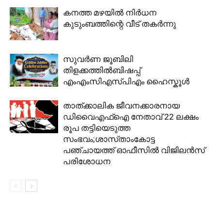
കനത്ത മഴയിൽ നിർധന
കുടുംബത്തിന്റെ വീട് തകർന്നു
സുവർണ ജൂബിലി
തിളക്കത്തിൽബിഷപ്പ്
എംഎംസിഎസ്പിഎം ഹൈസ്കൂൾ
താത്ക്കാലിക ജീവനക്കാരനായ
ഡിവൈഎഫ്ഐ നേതാവ് 22 ലക്ഷം
രൂപ തട്ടിയെടുത്ത
സംഭവം;ശാസ്‌താംകോട്ട
പഞ്ചായത്ത് ഓഫീസിൽ വിജിലൻസ്
പരിശോധന