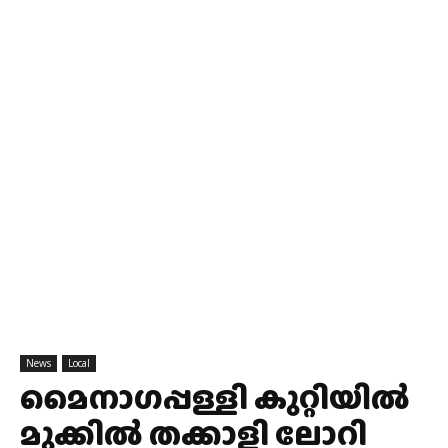
News
Local
മൈനാഗപ്പള്ളി കുറ്റിയിൽ
മുക്കിൽ തക്കാളി ലോറി