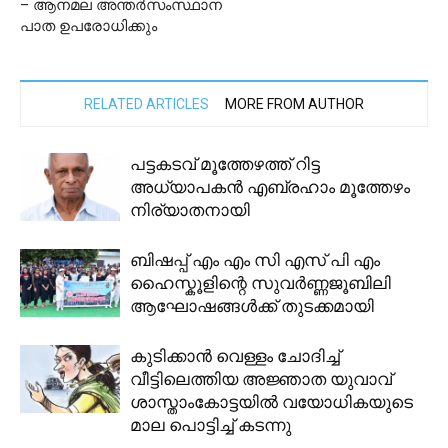
– ആനമല അന്തർസംസ്ഥാന
പാത ഉപരോധിക്കും
RELATED ARTICLES
MORE FROM AUTHOR
പട്ടകടവ് മൂത്തേഴത്ത് റിട്ട
അധ്യാപകൻ എബ്രഹാം മൂത്തേഴം
നിര്യാതനായി
ബിഷപ്പ് എം എം സി എസ് പി എം
ഹൈസ്കൂളിന്റെ സുവർണ്ണജൂബിലി
ആഘോഷങ്ങൾക്ക് തുടക്കമായി
കുടിക്കാൻ വെള്ളം ചോദിച്ച്
വീട്ടിലെത്തിയ അജ്ഞാത യുവാവ്
ശാസ്താംകോട്ടയില്‍ വയോധികയുടെ
മാല പൊട്ടിച്ച് കടന്നു