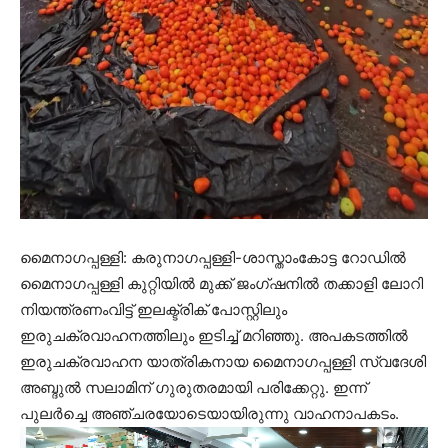
മൈനാഗപ്പള്ളി:
കരുനാഗപ്പള്ളി-ശാസ്താംകോട്ട റോഡിൽ
മൈനാഗപ്പള്ളി കുറ്റിയിൽ മുക്ക് ജംഗ്ഷനിൽ തക്കാളി ലോറി
നിയന്ത്രണംവിട്ട് ഇലക്ട്രിക് പോസ്റ്റിലും
ഇരുചക്രവാഹനത്തിലും ഇടിച്ച് മറിഞ്ഞു. അപകടത്തിൽ
ഇരുചക്രവാഹന യാത്രികനായ മൈനാഗപ്പള്ളി സ്വദേശി
അബ്ദുൽ സലാമിന് ഗുരുതരമായി പരിക്കേറ്റു. ഇന്ന്
പുലർച്ചെ അഞ്ചരയോടെയായിരുന്നു വാഹനാപകടം.