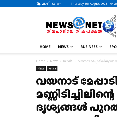
C
25.4
Thursday 6th August, 2026 | 04:2
Kollam
News@Net
|
www.newsatnet.com
HOME
NEWS
BUSINESS
SPO
Home
News
Kerala
വയനാട് മേപ്പാടിയിലുണ്ടായ മ
News
Kerala
വയനാട് മേപ്പാ
മണ്ണിടിച്ചിലിന്റെ
ദൃശ്യങ്ങള്‍ പുറത