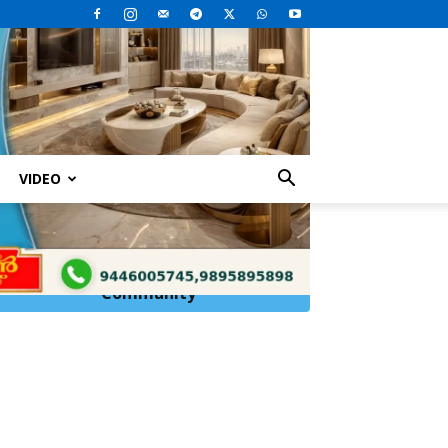
VIDEO
ുപോയി
Click Here to
Join
WhatsApp
Community