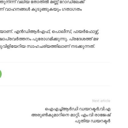
തുനിന്ന് വലിയ തോതില്‍ മണ്ണ് റോഡിലേക്ക്
്‍ന്ന് വാഹനങ്ങള്‍ കുടുങ്ങുകയും ഗതാഗതം
കയാണ്. എന്‍ഡിആര്‍എഫ്, പൊലീസ്, ഫയര്‍ഫോഴ്സ്,
്ഷാപ്രവര്‍ത്തനം പുരോഗമിക്കുന്നു. പ്രദേശത്ത് മഴ
്ലുവിളിയേറിയ സാഹചര്യത്തിലാണ് നടക്കുന്നത്.
Next article
ഐഎച്ച്ആർഡി ഡയറക്ടർ;വി.എ
അരുൺകുമാറിനെ മാറ്റി, എം.വി രാജേഷ്
പുതിയ ഡയറക്ടർ