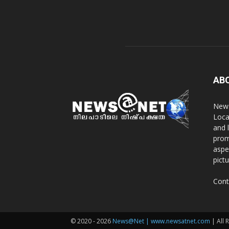
AB
News
Loca
and 
prom
aspe
pict
Cont
© 2020 - 2026
News@Net | www.newsatnet.com
| All 