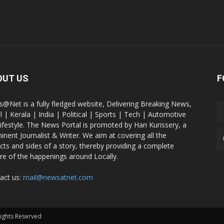
OUT US
F
@Net is a fully fledged website, Delivering Breaking News,
l | Kerala | India | Political | Sports | Tech | Automotive
lifestyle. The News Portal is promoted by Hari Kurissery, a
inent Journalist & Writer. We aim at covering all the
cts and sides of a story, thereby providing a complete
ure of the happenings around Locally.
act us:
mail@newsatnet.com
Rights Reserved