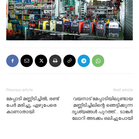
Previous article
Next article
മേപ്പാടി മണ്ണിടിച്ചിൽ; രണ്ട്
വയനാട് മേപ്പാടിയിലുണ്ടായ
പേർ മരിച്ചു, ഏഴുപേരെ
മണ്ണിടിച്ചിലിന്റെ ഞെട്ടിക്കുന്ന
കാണാതായി
ദൃശ്യങ്ങള്‍ പുറത്ത്…. ടാങ്കര്‍
ലോറി അടക്കം ഒലിച്ചുപോയി