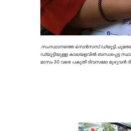
.സംസ്ഥാനത്തെ സെൻസസ് ഡ്യൂട്ടി.ചുമ
ഡ്യൂട്ടിയുള്ള കാലയളവിൽ ബന്ധപ്പെട്ട 
മാസം 30 വരെ പകുതി ദിവസമോ മുഴുവൻ ദ