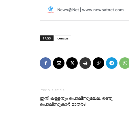
TAGS
census
Previous article
ഇനി​ കള്ളനും പൊലീസുമല്ല, രണ്ടു
പൊലീസുകാർ മാത്രം!