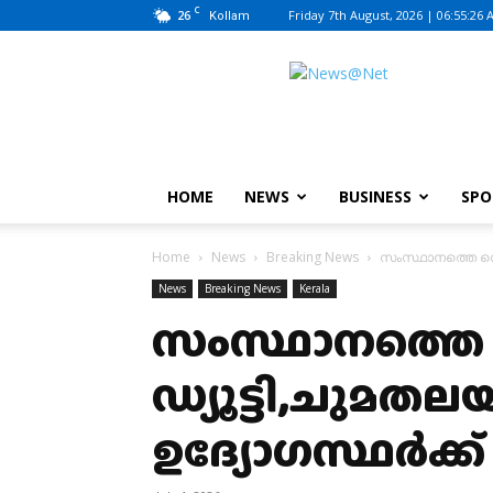
C
26
Friday 7th August, 2026 | 06:55:26
Kollam
News@Net
|
www.newsatnet.com
HOME
NEWS
BUSINESS
SPO
Home
News
Breaking News
സംസ്ഥാനത്തെ സ
News
Breaking News
Kerala
സംസ്ഥാനത്ത
ഡ്യൂട്ടി,ചുമതല
ഉദ്യോഗസ്ഥർക്ക