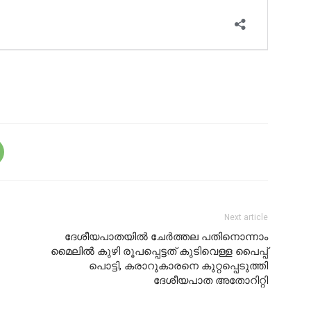
Next article
ദേശീയപാതയിൽ ചേർത്തല പതിനൊന്നാം
മൈലിൽ കുഴി രൂപപ്പെട്ടത് കുടിവെള്ള പൈപ്പ്
പൊട്ടി, കരാറുകാരനെ കുറ്റപ്പെടുത്തി
ദേശീയപാത അതോറിറ്റി