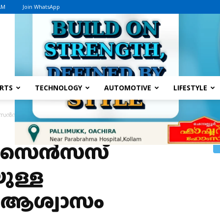
 AM
Join WhatsApp
Advertisement
RTS
TECHNOLOGY
AUTOMOTIVE
LIFESTYLE
െൻസസ് ഡ്യൂട്ടി,ചുമതലയുള്ള ഉദ്യോഗസ്ഥർക്ക് ആശ്വാസം
െ സെൻസസ്
യുള്ള
് ആശ്വാസം