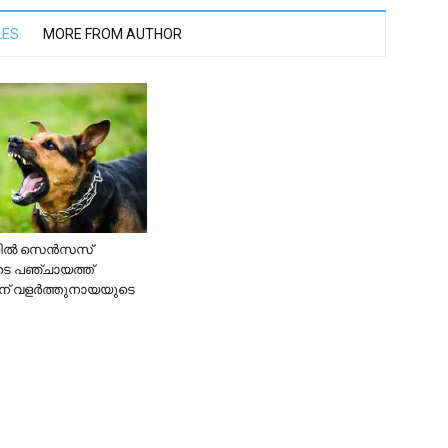
LES
MORE FROM AUTHOR
രയിൽ സെൻസസ്
കിടെ പഞ്ചായത്ത്
രന് വളർത്തുനായയുടെ