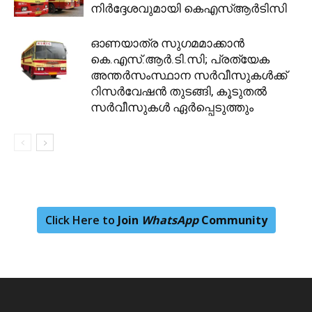
നിര്‍ദ്ദേശവുമായി കെഎസ്ആര്‍ടിസി
ഓണയാത്ര സുഗമമാക്കാൻ
കെ.എസ്.ആർ.ടി.സി; പ്രത്യേക
അന്തർസംസ്ഥാന സർവീസുകൾക്ക്
റിസർവേഷൻ തുടങ്ങി, കൂടുതൽ
സർവീസുകൾ ഏർപ്പെടുത്തും
Click Here to
Join
WhatsApp
Community