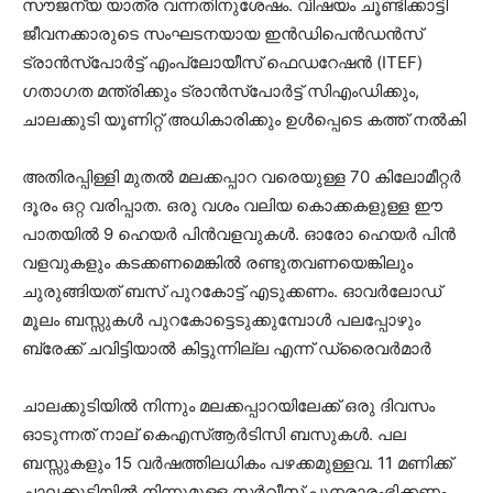
സൗജന്യ യാത്ര വന്നതിനുശേഷം. വിഷയം ചൂണ്ടിക്കാട്ടി
ജീവനക്കാരുടെ സംഘടനയായ ഇൻഡിപെൻഡൻസ്
ട്രാൻസ്പോർട്ട് എംപ്ലോയീസ് ഫെഡറേഷൻ (ITEF)
ഗതാഗത മന്ത്രിക്കും ട്രാൻസ്പോർട്ട് സിഎംഡിക്കും,
ചാലക്കുടി യൂണിറ്റ് അധികാരിക്കും ഉൾപ്പെടെ കത്ത് നൽകി
അതിരപ്പിള്ളി മുതൽ മലക്കപ്പാറ വരെയുള്ള 70 കിലോമീറ്റർ
ദൂരം ഒറ്റ വരിപ്പാത. ഒരു വശം വലിയ കൊക്കകളുള്ള ഈ
പാതയിൽ 9 ഹെയർ പിൻവളവുകൾ. ഓരോ ഹെയർ പിൻ
വളവുകളും കടക്കണമെങ്കിൽ രണ്ടുതവണയെങ്കിലും
ചുരുങ്ങിയത് ബസ് പുറകോട്ട് എടുക്കണം. ഓവർലോഡ്
മൂലം ബസ്സുകൾ പുറകോട്ടെടുക്കുമ്പോൾ പലപ്പോഴും
ബ്രേക്ക് ചവിട്ടിയാൽ കിട്ടുന്നില്ല എന്ന് ഡ്രൈവർമാർ
ചാലക്കുടിയിൽ നിന്നും മലക്കപ്പാറയിലേക്ക് ഒരു ദിവസം
ഓടുന്നത് നാല് കെഎസ്ആർടിസി ബസുകൾ. പല
ബസ്സുകളും 15 വർഷത്തിലധികം പഴക്കമുള്ളവ. 11 മണിക്ക്‌
ചാലക്കുടിയിൽ നിന്നുമുള്ള സർവീസ് പുനരാരംഭിക്കണം.