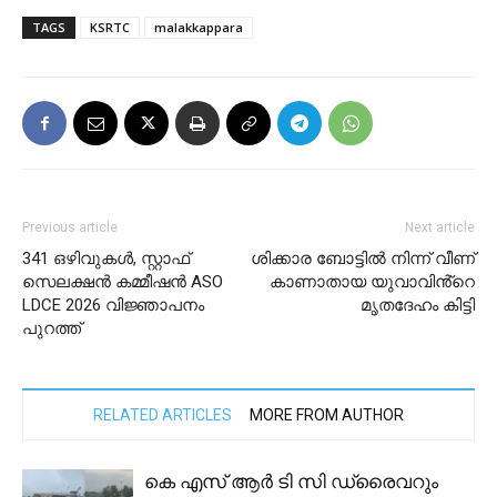
TAGS
KSRTC
malakkappara
Previous article
Next article
341 ഒഴിവുകൾ, സ്റ്റാഫ്
ശിക്കാര ബോട്ടിൽ നിന്ന് വീണ്
സെലക്ഷൻ കമ്മീഷൻ ASO
കാണാതായ യുവാവിൻ്റെ
LDCE 2026 വിജ്ഞാപനം
മൃതദേഹം കിട്ടി
പുറത്ത്
RELATED ARTICLES
MORE FROM AUTHOR
കെ എസ് ആർ ടി സി ഡ്രൈവറും