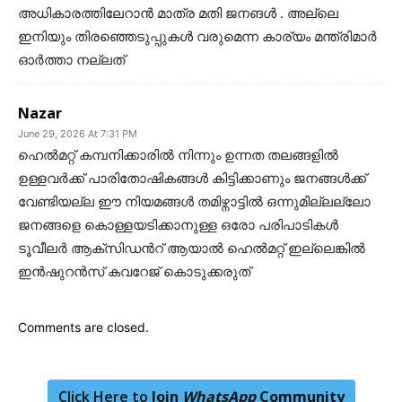
അധികാരത്തിലേറാൻ മാത്ര മതി ജനങൾ . അല്ലെ
ഇനിയും തിരഞ്ഞെടുപ്പുകൾ വരുമെന്ന കാര്യം മന്ത്രിമാർ
ഓർത്താ നല്ലത്
Nazar
June 29, 2026 At 7:31 PM
ഹെൽമറ്റ് കമ്പനിക്കാരിൽ നിന്നും ഉന്നത തലങ്ങളിൽ
ഉള്ളവർക്ക് പാരിതോഷികങ്ങൾ കിട്ടിക്കാണും ജനങ്ങൾക്ക്
വേണ്ടിയല്ല ഈ നിയമങ്ങൾ തമിഴ്നാട്ടിൽ ഒന്നുമില്ലല്ലോ
ജനങ്ങളെ കൊള്ളയടിക്കാനുള്ള ഒരോ പരിപാടികൾ
ടൂവീലർ ആക്സിഡൻറ് ആയാൽ ഹെൽമറ്റ് ഇല്ലെങ്കിൽ
ഇൻഷുറൻസ് കവറേജ് കൊടുക്കരുത്
Comments are closed.
Click Here to
Join
WhatsApp
Community