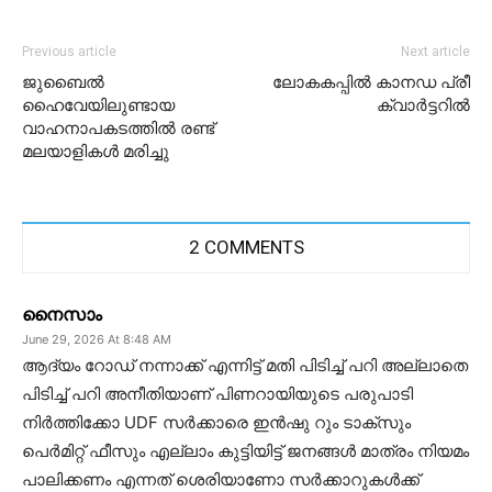
Previous article
Next article
ജുബൈൽ
ലോകകപ്പിൽ കാനഡ പ്രീ
ഹൈവേയിലുണ്ടായ
ക്വാർട്ടറിൽ
വാഹനാപകടത്തിൽ രണ്ട്
മലയാളികൾ മരിച്ചു
2 COMMENTS
നൈസാം
June 29, 2026 At 8:48 AM
ആദ്യം റോഡ് നന്നാക്ക് എന്നിട്ട് മതി പിടിച്ച് പറി അല്ലാതെ
പിടിച്ച് പറി അനീതിയാണ് പിണറായിയുടെ പരുപാടി
നിർത്തിക്കോ UDF സർക്കാരെ ഇൻഷു റും ടാക്സും
പെർമിറ്റ് ഫീസും എല്ലാം കുട്ടിയിട്ട് ജനങ്ങൾ മാത്രം നിയമം
പാലിക്കണം എന്നത് ശെരിയാണോ സർക്കാറുകൾക്ക്