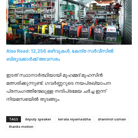
Also Read: 12,256 ഒഴിവുകൾ, കേന്ദ്ര സർവീസിൽ
ബിരുദക്കാർക്ക് അവസരം
ഇടത് സ്ഥാനാർത്ഥിയായി മുഹമ്മദ് മുഹസിൻ
മത്സരിക്കുന്നുണ്ട്. ഗവർണ്ണറുടെ നയപ്രഖ്യാപന
പ്രസംഗത്തിന്മേലുള്ള നന്ദിപ്രമേയ ചർച്ച ഇന്ന്
നിയമസഭയിൽ തുടങ്ങും.
TAGS
deputy speaker
kerala niyamasbha
shanimol usman
thanks motion