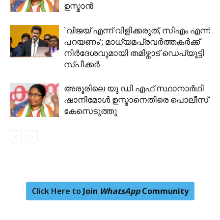
ഉസ്മാന്‍
`വിജയ് എന്ന് വിളിക്കരുത്, സിഎം എന്ന്
പറയണം’; മാധ്യമപ്രവർത്തകർക്ക്
നിർദേശവുമായി തമിഴ്നാട് ഡെപ്യൂട്ടി
സ്പീക്കർ
അരൂരിലെ യു ഡി എഫ് സ്ഥാനാർഥി
ഷാനിമോൾ ഉസ്മാനെതിരെ പൊലീസ്
കേസെടുത്തു
Click Here to
Join
WhatsApp
Community