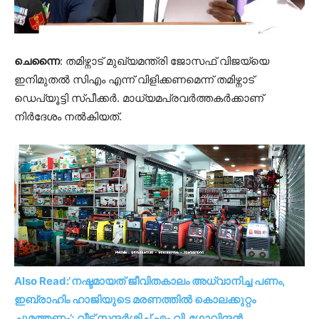
ചെന്നൈ
: തമിഴ്നാട് മുഖ്യമന്ത്രി ജോസഫ് വിജയ്‍യെ
ഇനിമുതൽ സിഎം എന്ന് വിളിക്കണമെന്ന് തമിഴ്നാട്
ഡെപ്യൂട്ടി സ്പീക്കർ. മാധ്യമപ്രവർത്തകർക്കാണ്
നിർദേശം നൽകിയത്.
Also Read:‘നഷ്ടമായത് ജീവിതകാലം അധ്വാനിച്ച പണം,
ഇബ്രാഹിം ഹാജിയുടെ മരണത്തിൽ കൊലക്കുറ്റം
ചുമത്തണം’; വീട് സന്ദർശിച്ച് എം.വി. ​ഗോവിന്ദൻ