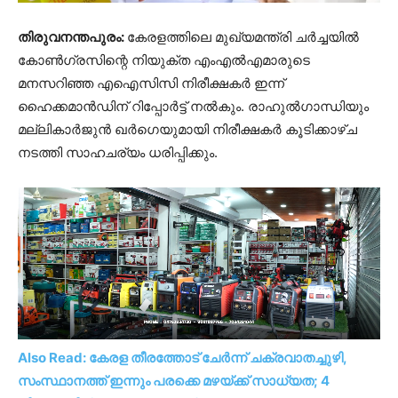
തിരുവനന്തപുരം:
കേരളത്തിലെ മുഖ്യമന്ത്രി ചർച്ചയിൽ
കോൺ​ഗ്രസിന്റെ നിയുക്ത എംഎല്‍എമാരുടെ
മനസറിഞ്ഞ എഐസിസി നിരീക്ഷകര്‍ ഇന്ന്
ഹൈക്കമാന്‍ഡിന് റിപ്പോര്‍ട്ട് നല്‍കും. രാഹുല്‍ഗാന്ധിയും
മല്ലികാർജുൻ ഖർഗെയുമായി നിരീക്ഷകര്‍ കൂടിക്കാഴ്ച
നടത്തി സാഹചര്യം ധരിപ്പിക്കും.
Also Read: കേരള തീരത്തോട് ചേര്‍ന്ന് ചക്രവാതച്ചുഴി,
സംസ്ഥാനത്ത് ഇന്നും പരക്കെ മഴയ്ക്ക് സാധ്യത; 4