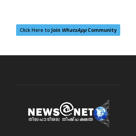
Click Here to
Join
WhatsApp
Community