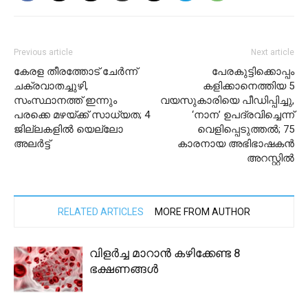
Previous article
Next article
കേരള തീരത്തോട് ചേര്‍ന്ന്
പേരകുട്ടിക്കൊപ്പം
ചക്രവാതച്ചുഴി,
കളിക്കാനെത്തിയ 5
സംസ്ഥാനത്ത് ഇന്നും
വയസുകാരിയെ പീഡിപ്പിച്ചു,
പരക്കെ മഴയ്ക്ക് സാധ്യത; 4
‘നാന’ ഉപദ്രവിച്ചെന്ന്
ജില്ലകളിൽ യെല്ലോ
വെളിപ്പെടുത്തൽ; 75
അലർട്ട്
കാരനായ അഭിഭാഷകൻ
അറസ്റ്റിൽ
RELATED ARTICLES
MORE FROM AUTHOR
വിളർച്ച മാറാൻ കഴിക്കേണ്ട 8
ഭക്ഷണങ്ങൾ