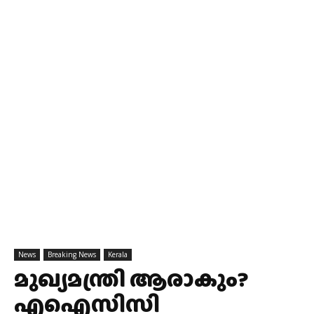
News
Breaking News
Kerala
മുഖ്യമന്ത്രി ആരാകും?
എഐസിസി