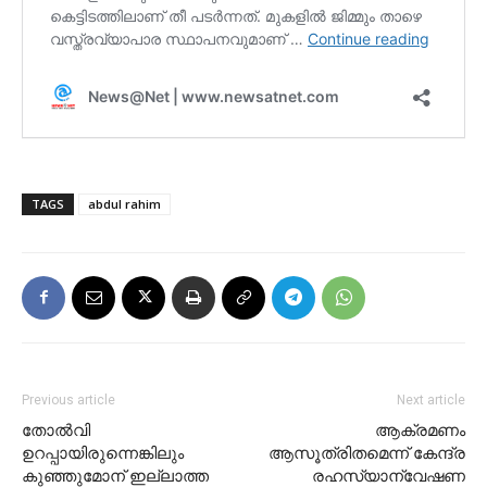
TAGS
abdul rahim
Previous article
Next article
തോൽവി
ആക്രമണം
ഉറപ്പായിരുന്നെങ്കിലും
ആസൂത്രിതമെന്ന് കേന്ദ്ര
കുഞ്ഞുമോന് ഇല്ലാത്ത
രഹസ്യാന്വേഷണ