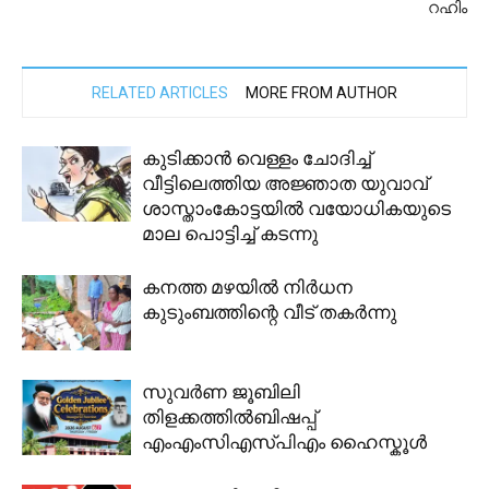
റഹിം
RELATED ARTICLES
MORE FROM AUTHOR
കുടിക്കാൻ വെള്ളം ചോദിച്ച്
വീട്ടിലെത്തിയ അജ്ഞാത യുവാവ്
ശാസ്താംകോട്ടയില്‍ വയോധികയുടെ
മാല പൊട്ടിച്ച് കടന്നു
കനത്ത മഴയിൽ നിർധന
കുടുംബത്തിന്റെ വീട് തകർന്നു
സുവർണ ജൂബിലി
തിളക്കത്തിൽബിഷപ്പ്
എംഎംസിഎസ്പിഎം ഹൈസ്കൂൾ