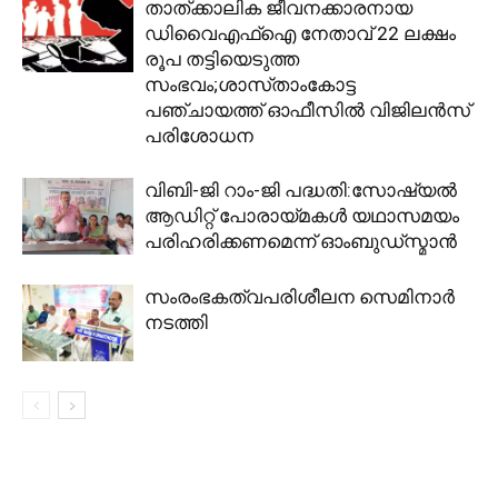
താത്ക്കാലിക ജീവനക്കാരനായ
ഡിവൈഎഫ്ഐ നേതാവ് 22 ലക്ഷം
രൂപ തട്ടിയെടുത്ത
സംഭവം;ശാസ്‌താംകോട്ട
പഞ്ചായത്ത് ഓഫീസിൽ വിജിലൻസ്
പരിശോധന
വിബി-ജി റാം-ജി പദ്ധതി:സോഷ്യൽ
ആഡിറ്റ് പോരായ്മകൾ യഥാസമയം
പരിഹരിക്കണമെന്ന് ഓംബുഡ്‌സ്മാൻ
സംരംഭകത്വപരിശീലന സെമിനാർ
നടത്തി