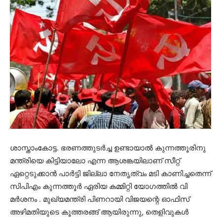
ശാസ്താംകോട്ട. ഭരണത്തുടർച്ച ഉണ്ടായാൽ കുന്നത്തൂരിനു
മന്ത്രിയെ കിട്ടിയാലോ എന്ന ആശങ്കയിലാണ് സീറ്റ്
ഏറ്റെടുക്കാൻ പാർട്ടി ജില്ലാ നേതൃത്വം മടി കാണിച്ചതെന്ന്
സിപിഎം കുന്നത്തൂർ ഏരിയ കമ്മിറ്റി യോഗത്തിൽ വി
മർശനം . മുഖ്യമന്ത്രി പിണറായി വിജയന്റെ ഓഫിസ്
അഴിമതിയുടെ കൂത്തരങ്ങ് ആയിരുന്നു, തെളിവുകൾ