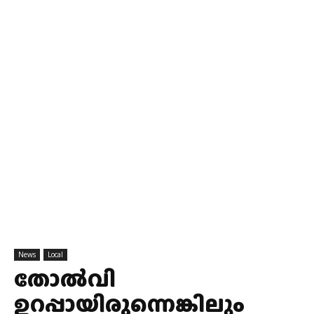
News
Local
തോൽവി
ഉറപ്പായിരുന്നെങ്കിലും