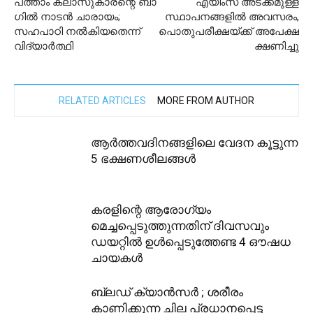
പത്താം ക്ലാസുകാരന്റെ ബാ​
എയിംസ് അടക്കമുള്ള
ഗിൽ നാടൻ ചാരായം;
സ്ഥാപനങ്ങളിൽ അവസരം,
സഹപാഠി നല്‍കിയതെന്ന്
പൊതുപരീക്ഷയ്ക്ക് അപേക്ഷ
വിദ്യാർത്ഥി
ക്ഷണിച്ചു
RELATED ARTICLES
MORE FROM AUTHOR
ആർത്തവദിനങ്ങളിലെ വേദന കൂട്ടുന്ന
5 ഭക്ഷണശീലങ്ങൾ
കരളിന്റെ ആരോഗ്യം
മെച്ചപ്പെടുത്തുന്നതിന് ദിവസവും
ഡയറ്റിൽ ഉൾപ്പെടുത്തേണ്ട 4 ഔഷധ
ചായകൾ
ബ്ലഡ് ക്യാൻസർ ; ശരീരം
കാണിക്കുന്ന ചില പ്രധാനപ്പെട്ട