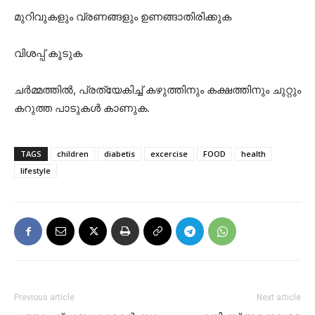
മുറിവുകളും വ്രണങ്ങളും ഉണങ്ങാതിരിക്കുക
വിശപ്പ് കൂടുക
ചർമ്മത്തിൽ, പ്രത്യേകിച്ച് കഴുത്തിനും കക്ഷത്തിനും ചുറ്റും
കറുത്ത പാടുകൾ കാണുക.
TAGS
children
diabetis
excercise
FOOD
health
lifestyle
Previous article
Next article