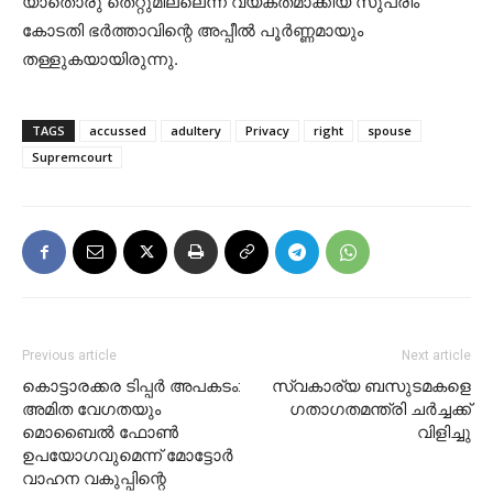
യാതൊരു തെറ്റുമില്ലെന്ന് വ്യക്തമാക്കിയ സുപ്രീം
കോടതി ഭർത്താവിന്റെ അപ്പീൽ പൂർണ്ണമായും
തള്ളുകയായിരുന്നു.
TAGS
accussed
adultery
Privacy
right
spouse
Supremcourt
Previous article
Next article
കൊട്ടാരക്കര ടിപ്പർ അപകടം:
സ്വകാര്യ ബസുടമകളെ
അമിത വേഗതയും
ഗതാഗതമന്ത്രി ചർച്ചക്ക്
മൊബൈൽ ഫോൺ
വിളിച്ചു
ഉപയോഗവുമെന്ന് മോട്ടോർ
വാഹന വകുപ്പിന്റെ