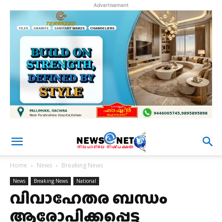
Advertisement
Home
News
Breaking News
News
Breaking News
National
വിവാഹേതര ബന്ധം
ആരോപിക്കപ്പെട്ട