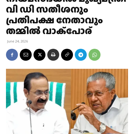
വി ഡി സതീശനും
പ്രതിപക്ഷ നേതാവും
തമ്മില്‍ വാക്‌പോര്
June 24, 2026