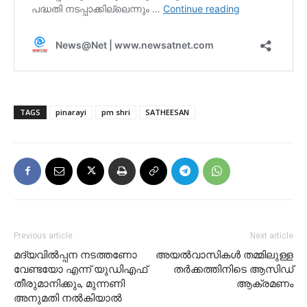
TAGS
pinarayi
pm shri
SATHEESAN
Previous article
Next article
മദ്യവിൽപ്പന നടത്തണോ
അയൽവാസികൾ തമ്മിലുള്ള
വേണ്ടയോ എന്ന് യുഡിഎഫ്
തർക്കത്തിനിടെ ആസിഡ്
തീരുമാനിക്കും, മുന്നണി
ആക്രമണം
അനുമതി നൽകിയാൽ