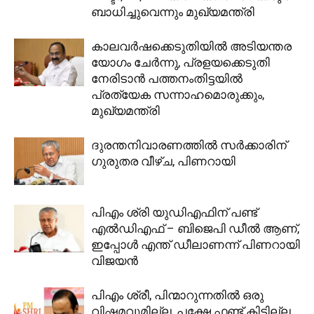
ബാധിച്ചുവെന്നും മുഖ്യമന്ത്രി
കാലവർഷക്കെടുതിയിൽ‌ അടിയന്തര
യോ​ഗം ചേർന്നു, പ്രളയക്കെടുതി
നേരിടാൻ പത്തനംതിട്ടയിൽ
പ്രത്യേക സന്നാഹമൊരുക്കും,
മുഖ്യമന്ത്രി
ദുരന്തനിവാരണത്തിൽ സർക്കാരിന്
ഗുരുതര വീഴ്ച, പിണറായി
പിഎം ശ്രി യുഡിഎഫിന് പണ്ട്
എൽഡിഎഫ് – ബിജെപി ഡീൽ ആണ്,
ഇപ്പോൾ എന്ത് ഡീലാണന്ന് പിണറായി
വിജയൻ
പിഎം ശ്രീ, പിന്മാറുന്നതില്‍ ഒരു
വിഷമവുമില്ല, പക്ഷേ ഫണ്ട് കിട്ടില്ല,