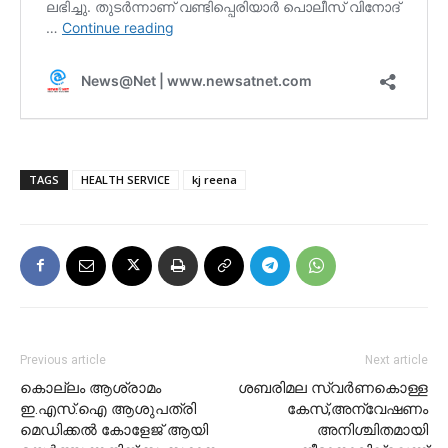
TAGS
HEALTH SERVICE
kj reena
Previous article
Next article
കൊല്ലം ആശ്രാമം
ശബരിമല സ്വർണകൊള്ള
ഇ.എസ്.ഐ ആശുപത്രി
കേസ്,അന്വേഷണം
മെഡിക്കല്‍ കോളേജ് ആയി
അനിശ്ചിതമായി